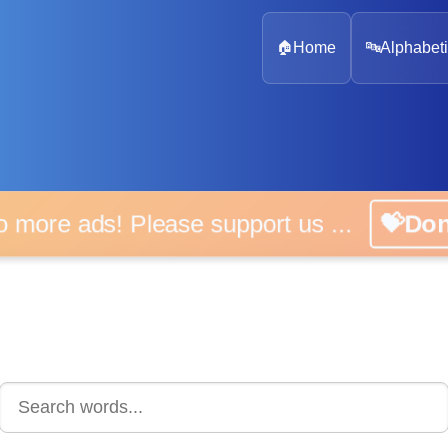
🏠
Home
🔤
Alphabeti
 more ads! Please support us ...
💝D