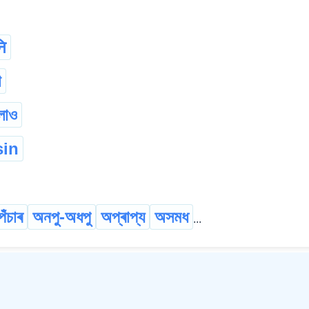
ि
া
লাও
sin
পঁচাৰ
অনপু-অধপু
অপ্ৰাপ্য
অসমধ
...