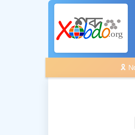
🎗️ No