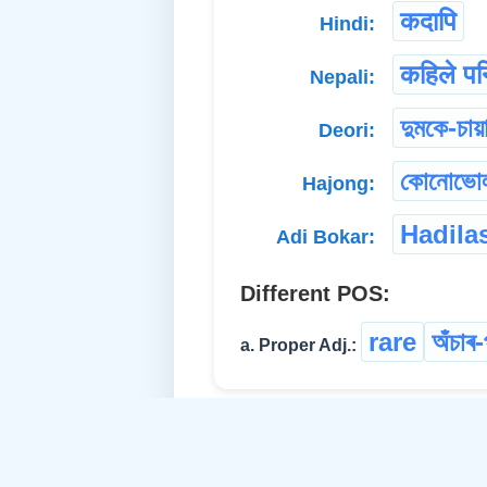
कदापि
Hindi:
कहिले पन
Nepali:
দুমকে-চায়
Deori:
কোনোভো
Hajong:
Hadila
Adi Bokar:
Different POS:
rare
অঁচাৰ-
a. Proper Adj.: