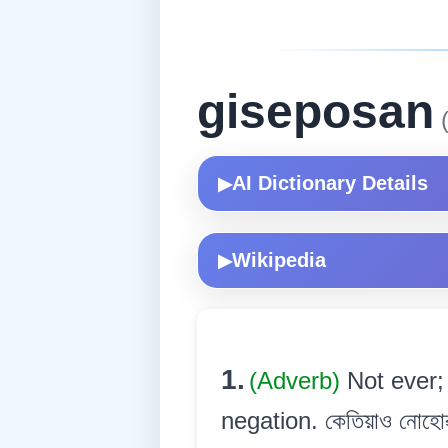
giseposan
(
AI Dictionary Details
▶
Wikipedia
▶
1.
(Adverb)
Not ever; 
negation. কেতিয়াও নোহোৱা ব