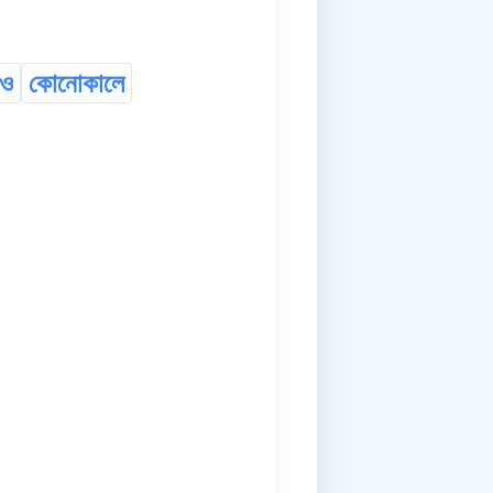
াও
কোনোকালে