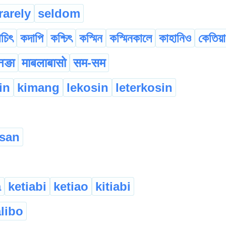
rarely
seldom
চিৎ
কদাপি
কশ্চিৎ
কস্মিন
কস্মিনকালে
কাহানিও
কেতিয়
नङा
माबलाबासो
सम-सम
in
kimang
lekosin
leterkosin
san
a
ketiabi
ketiao
kitiabi
libo