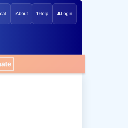
cal
ℹ️
About
❓
Help
👤
Login
onate