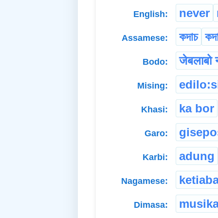
never
English:
কদাচ
কদা
Assamese:
जेबलाबो 
Bodo:
edilo:s
Mising:
ka bor
Khasi:
gisepo
Garo:
adung
Karbi:
ketiab
Nagamese:
musika
Dimasa: