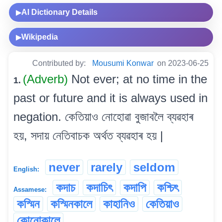
AI Dictionary Details
▶
Wikipedia
▶
Contributed by:
Mousumi Konwar
on 2023-06-25
(Adverb)
Not ever; at no time in the
1.
past or future and it is always used in
negation. কেতিয়াও নোহোৱা বুজাবলৈ ব্যৱহাৰ
হয়, সদায় নেতিবাচক অৰ্থত ব্যৱহাৰ হয় |
never
rarely
seldom
English:
কদাচ
কদাচিৎ
কদাপি
কশ্চিৎ
Assamese:
কস্মিন
কস্মিনকালে
কাহানিও
কেতিয়াও
কোনোকালে