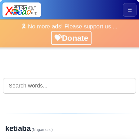
☰
🎗️ No more ads! Please support us ...
💝Donate
ketiaba
(Nagamese)