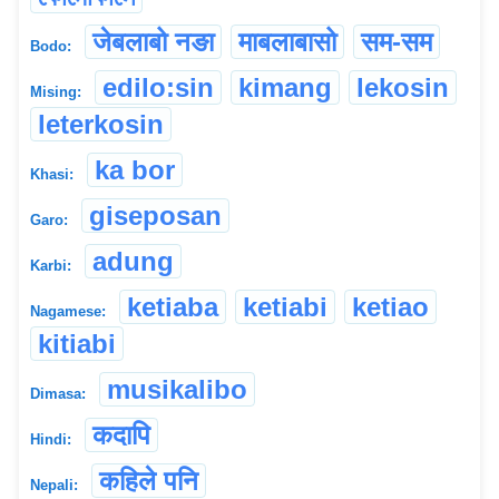
जेबलाबो नङा
माबलाबासो
सम-सम
Bodo:
edilo:sin
kimang
lekosin
Mising:
leterkosin
ka bor
Khasi:
giseposan
Garo:
adung
Karbi:
ketiaba
ketiabi
ketiao
Nagamese:
kitiabi
musikalibo
Dimasa:
कदापि
Hindi:
कहिले पनि
Nepali: