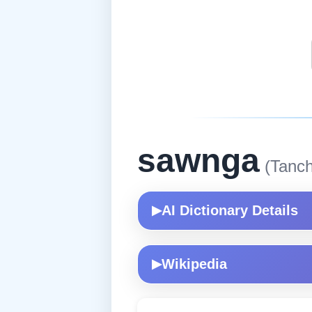
sawnga
(Tanch
AI Dictionary Details
▶
Wikipedia
▶