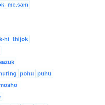
ok
me.sam
k-hi
thijok
sazuk
huring
pohu
puhu
mosho
e