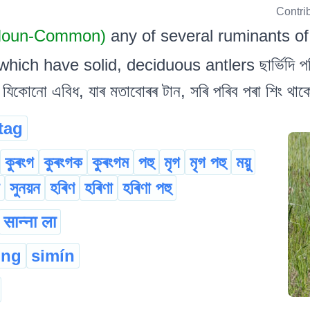
Contri
Noun-Common)
any of several ruminants of
ich have solid, deciduous antlers ছাৰ্ভিদি পৰিয়
ীৰ যিকোনো এবিধ, যাৰ মতাবোৰৰ টান, সৰি পৰিব পৰা শিং থাকে
tag
কুৰংগ
কুৰংগক
কুৰংগম
পহু
মৃগ
মৃগ পহু
ময়ু
সুনয়ন
হৰিণ
হৰিণা
হৰিণা পহু
सान्ना ला
ng
simín