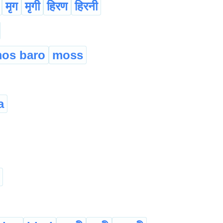
मृग
मृगी
हिरण
हिरनी
os baro
moss
a