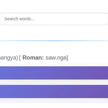
angya)
[
Roman:
saw.nga]