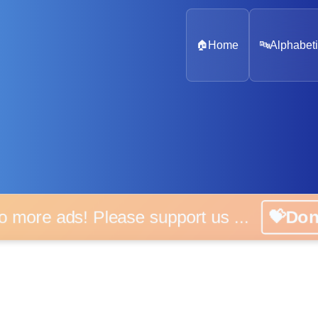
🏠
Home
🔤
Alphabeti
o more ads! Please support us ...
💝Do