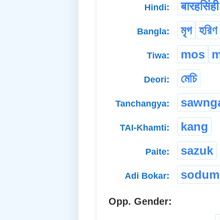
बारहसिंही
Hindi:
মৃগ
হরিণ
Bangla:
mos
m
Tiwa:
মেচি
Deori:
sawng
Tanchangya:
kang
TAI-Khamti:
sazuk
Paite:
sodum
Adi Bokar:
Opp. Gender: