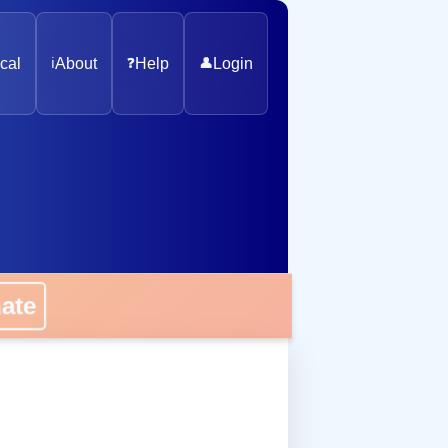
cal
ℹ️
About
❓
Help
👤
Login
nate