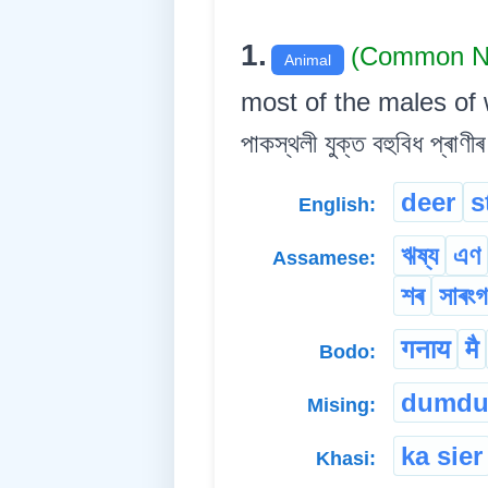
1.
(Common 
Animal
most of the males of wh
পাকস্থলী যুক্ত বহুবিধ প্ৰাণ
deer
s
English:
ঋষ্য
এণ
Assamese:
শৰ
সাৰংগ
गनाय
मै
Bodo:
dumdu
Mising:
ka sier
Khasi: