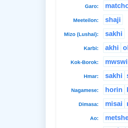
match
Garo:
shaji
Meeteilon:
sakhi
Mizo (Lushai):
akhi
o
Karbi:
mwswi
Kok-Borok:
sakhi
Hmar:
horin
Nagamese:
misai
Dimasa:
metsh
Ao: