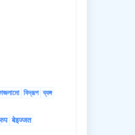
ফাজলামো
বিদ্রূপ
ব্যঙ্গ
्रुप
बेइज्जत