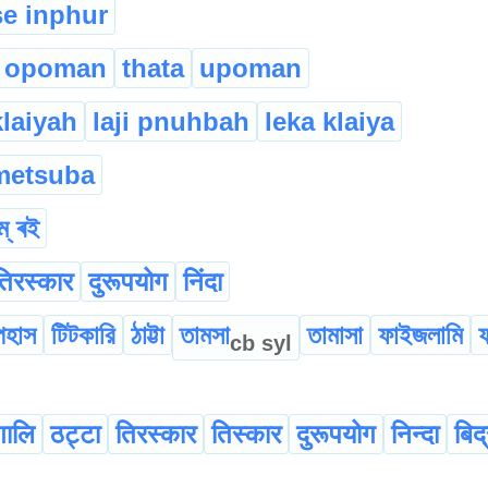
e inphur
opoman
thata
upoman
klaiyah
laji pnuhbah
leka klaiya
metsuba
ম্ ৰই
तिरस्कार
दुरूपयोग
निंदा
পহাস
টিটকারি
ঠাট্টা
তামসা
তামাসা
ফাইজলামি
cb
syl
गालि
ठट्टा
तिरस्कार
तिस्कार
दुरूपयोग
निन्दा
बिद