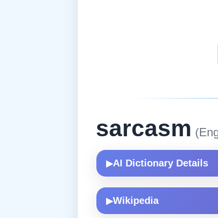
sarcasm
(Eng
AI Dictionary Details
▶
Wikipedia
▶