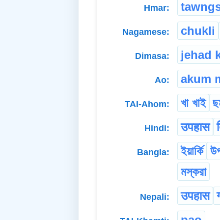
tawngs
Hmar:
chukli
Nagamese:
jehad 
Dimasa:
akum 
Ao:
খা খাই
ছ
TAI-Ahom:
उपहास
Hindi:
ইয়ার্কি
উ
Bangla:
মস্করা
उपहास
Nepali:
pao