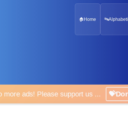
🏠
Home
🔤
Alphabeti
o more ads! Please support us ...
💝Do