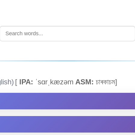
lish)
[
IPA:
ˈsɑrˌkæzəm
ASM:
চাৰকাচম]