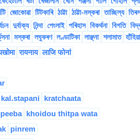
কেহেটালি
খটা
খেজালনি
খেনি
গঞ্জনা
গালি
গোৰ্হাল
গ্ল
্বটি
জোকোৱা
টিটকাৰি
ঠাট্টা
ঠাট্টা-মস্কৰা
তাচ্ছিল্য
তিৰস
ৰ্বচন
দুৰ্বাক্য
নিন্দা
পেংলাই
পৰিহাস
বিকৰ্থনা
বিগতি
বিদ্
ত্‌সনা
মস্কৰা
লঘুকৰণ
লণ্ডাটিকা
লাঞ্ছনা
শলামাত
হাঁহিয়
यखोमा
रायनाय
लाजि फोनां
ar
kal.stapani
kratchaata
 peeba
khoidou thitpa wata
ak
pinrem