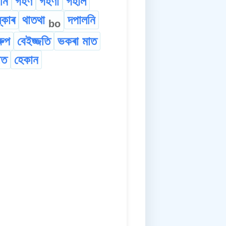
ানি
গৰ্হণ
গৰ্হণা
গৰ্হাল
্কাৰ
থাতথা
দপালনি
bo
ৰুপ
বেইজ্জতি
ভকৰা মাত
াত
হেকান