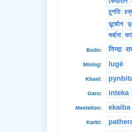
কেহটালি
চুপতি
চৰ্ব
দু্ৰ্ভোগ
দু
ভৰ্ছনা
ভৰ্
निन्दा
रा
Bodo:
lugé
Mising:
pynbit
Khasi:
inteka
Garo:
ekaiba
Meeteilon:
pather
Karbi: