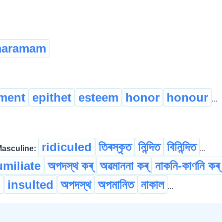
aramam
ment
epithet
esteem
honor
honour
...
ridiculed
তিৰস্কৃত
নিন্দিত
বিনিন্দিত
Masculine:
...
miliate
অপদস্থ কৰ্
অৱমাননা কৰ্
নাকনি-কাণনি কৰ্
d
insulted
অপদস্থ
অপমানিত
নাকাল
...