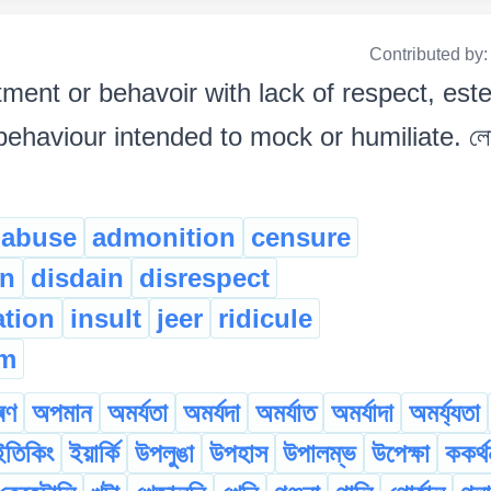
Contributed by
tment or behavoir with lack of respect, es
haviour intended to mock or humiliate. লোকক 
abuse
admonition
censure
on
disdain
disrespect
ation
insult
jeer
ridicule
sm
ৰণ
অপমান
অমৰ্যতা
অমৰ্যদা
অমৰ্যাত
অমৰ্যাদা
অমৰ্য্যতা
ইতিকিং
ইয়াৰ্কি
উপলুঙা
উপহাস
উপালম্ভ
উপেক্ষা
ককৰ্থ