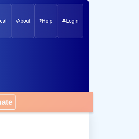
cal
ℹ️
About
❓
Help
👤
Login
nate