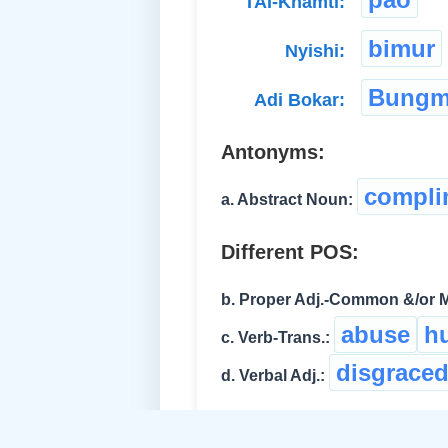
TAI-Khamti:
bimur
Nyishi:
Bungm
Adi Bokar:
Antonyms:
compli
a. Abstract Noun:
Different POS:
b. Proper Adj.-Common &/or 
abuse
hu
c. Verb-Trans.:
disgrace
d. Verbal Adj.:
Related Idea: