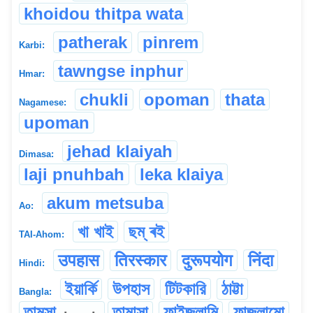
khoidou thitpa wata
patherak
pinrem
Karbi:
tawngse inphur
Hmar:
chukli
opoman
thata
Nagamese:
upoman
jehad klaiyah
Dimasa:
laji pnuhbah
leka klaiya
akum metsuba
Ao:
খা খাই
ছম্ ৰই
TAI-Ahom:
उपहास
तिरस्कार
दुरूपयोग
निंदा
Hindi:
ইয়ার্কি
উপহাস
টিটকারি
ঠাট্টা
Bangla:
তামসা
তামাসা
ফাইজলামি
ফাজলামো