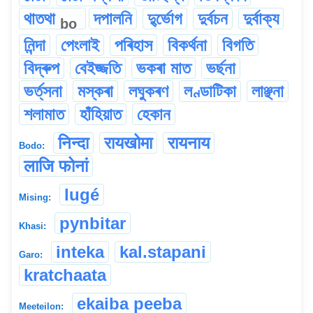
থাতথা
দপালনি
দু্ৰ্ভোগ
দুৰ্বচন
দুৰ্বাক্য
bo
নিন্দা
পেংলাই
পৰিহাস
বিকৰ্থনা
বিগতি
বিদ্ৰুপ
বেইজ্জতি
ভকৰা মাত
ভৰ্ছনা
ভৰ্ত্‌সনা
মস্কৰা
লঘুকৰণ
লণ্ডাটিকা
লাঞ্ছনা
শলামাত
হাঁহিয়াত
হেকান
निन्दा
रायखोमा
रायनाय
Bodo:
लाजि फोनां
lugé
Mising:
pynbitar
Khasi:
inteka
kal.stapani
Garo:
kratchaata
ekaiba peeba
Meeteilon: