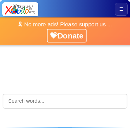
☰
🎗️ No more ads! Please support us ...
💝Donate