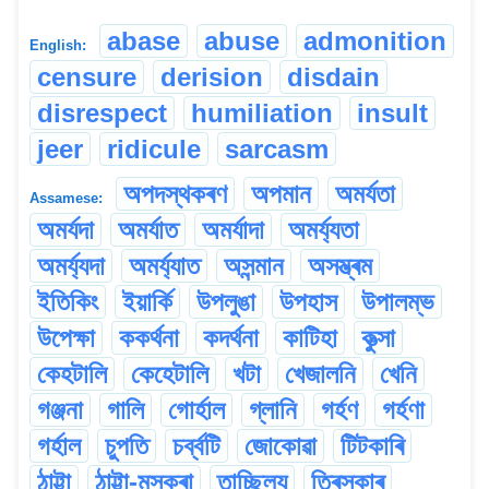
abase
abuse
admonition
English:
censure
derision
disdain
disrespect
humiliation
insult
jeer
ridicule
sarcasm
অপদস্থকৰণ
অপমান
অমৰ্যতা
Assamese:
অমৰ্যদা
অমৰ্যাত
অমৰ্যাদা
অমৰ্য্যতা
অমৰ্য্যদা
অমৰ্য্যাত
অসন্মান
অসম্ভ্ৰম
ইতিকিং
ইয়াৰ্কি
উপলুঙা
উপহাস
উপালম্ভ
উপেক্ষা
ককৰ্থনা
কদৰ্থনা
কাটিহা
কুত্‍সা
কেহটালি
কেহেটালি
খটা
খেজালনি
খেনি
গঞ্জনা
গালি
গোৰ্হাল
গ্লানি
গৰ্হণ
গৰ্হণা
গৰ্হাল
চুপতি
চৰ্ব্বটি
জোকোৱা
টিটকাৰি
ঠাট্টা
ঠাট্টা-মস্কৰা
তাচ্ছিল্য
তিৰস্কাৰ