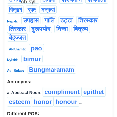
cb
syl
বিদ্রূপ
ব্যঙ্গ
মস্করা
उपहास
गालि
ठट्टा
तिरस्कार
Nepali:
तिस्कार
दुरूपयोग
निन्दा
बिद्रुप
बेइज्जत
pao
TAI-Khamti:
bimur
Nyishi:
Bungmaramam
Adi Bokar:
Antonyms:
compliment
epithet
a. Abstract Noun:
esteem
honor
honour
...
Different POS: