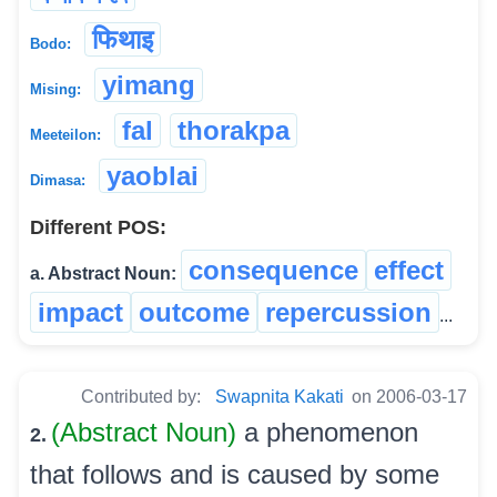
फिथाइ
Bodo:
yimang
Mising:
fal
thorakpa
Meeteilon:
yaoblai
Dimasa:
Different POS:
consequence
effect
a. Abstract Noun:
impact
outcome
repercussion
...
Contributed by:
Swapnita Kakati
on 2006-03-17
(Abstract Noun)
a phenomenon
2.
that follows and is caused by some