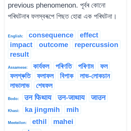
previous phenomenon. পূৰ্বৰ কোনো
পৰিঘটনাৰ ফলস্বৰূপে পিছত হোৱা এক পৰিঘটনা।
consequence
effect
English:
impact
outcome
repercussion
result
কাৰ্যফল
পৰিণতি
পৰিণাম
ফল
Assamese:
ফলশ্ৰুতি
ফলাফল
বিপাক
লাভ-লোকচান
লাভালাভ
শেষফল
उन फिथाय
उन-जाथाय
जाउन
Bodo:
ka jingmih
mih
Khasi:
ethil
mahei
Meeteilon: