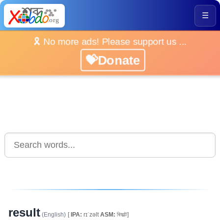
☰
🎗️ No more ads! Please support us ...
💝Donate
result
(English)
[
IPA:
rɪˈzəlt
ASM:
ৰিজাল্ট]