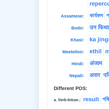
reperc
কাৰ্যফল
প
Assamese:
उन फिथ
Bodo:
ka jin
Khasi:
ethil
m
Meeteilon:
अंजाम
Hindi:
असर
पर
Nepali:
Different POS:
result
পৰি
a. Verb-Intran.: