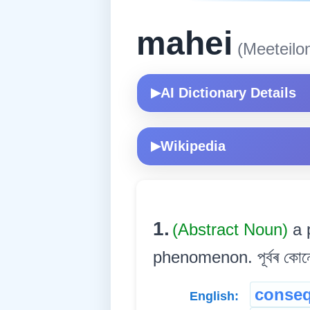
mahei
(Meeteilo
AI Dictionary Details
▶
Wikipedia
▶
1.
(Abstract Noun)
a 
phenomenon. পূৰ্বৰ কোনো
conse
English: