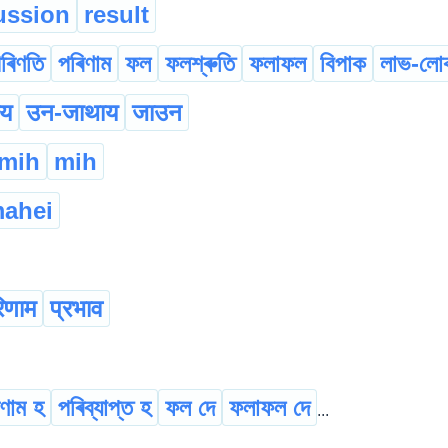
ussion
result
ৰিণতি
পৰিণাম
ফল
ফলশ্ৰুতি
ফলাফল
বিপাক
লাভ-লো
ाय
उन-जाथाय
जाउन
gmih
mih
ahei
िणाम
प्रभाव
ণাম হ
পৰিব্যাপ্ত হ
ফল দে
ফলাফল দে
...