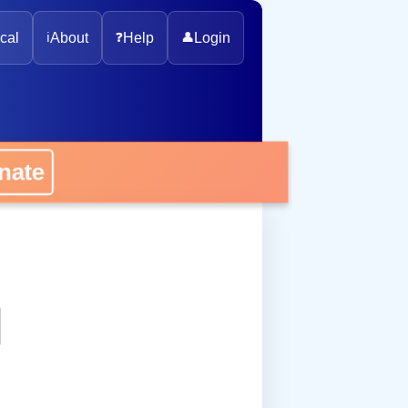
cal
ℹ️
About
❓
Help
👤
Login
onate