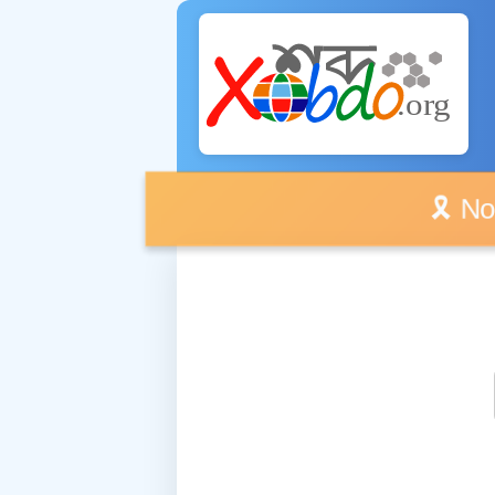
🎗️ No