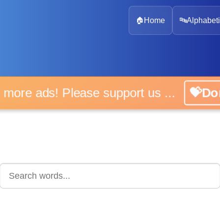
🏠
Home
🔤
Alphabeti
 more ads! Please support us ...
💝D