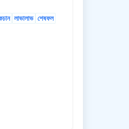
কচান
লাভালাভ
শেষফল