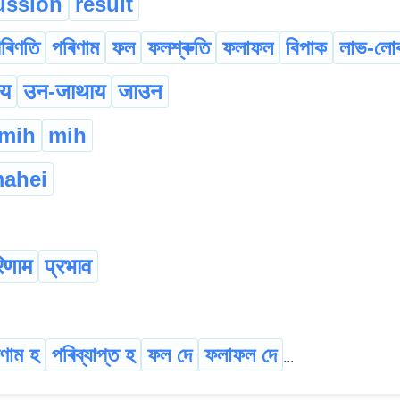
ussion
result
ৰিণতি
পৰিণাম
ফল
ফলশ্ৰুতি
ফলাফল
বিপাক
লাভ-লো
ाय
उन-जाथाय
जाउन
gmih
mih
ahei
िणाम
प्रभाव
ণাম হ
পৰিব্যাপ্ত হ
ফল দে
ফলাফল দে
...