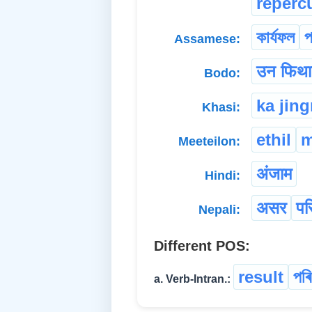
reperc
কাৰ্যফল
প
Assamese:
उन फिथ
Bodo:
ka jin
Khasi:
ethil
m
Meeteilon:
अंजाम
Hindi:
असर
पर
Nepali:
Different POS:
result
পৰি
a. Verb-Intran.: