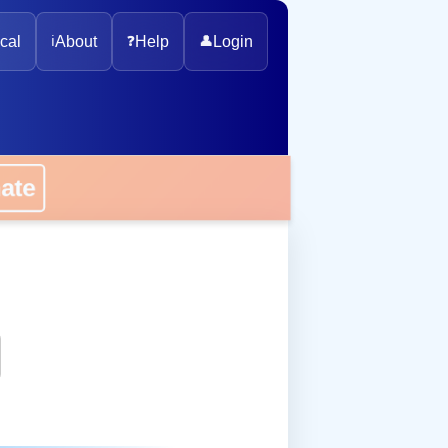
cal
ℹ️
About
❓
Help
👤
Login
onate