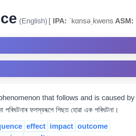
nce
(English)
[
IPA:
ˈkɑnsəˌkwens
ASM:
ক
phenomenon that follows and is caused by
 পৰিঘটনাৰ ফলস্বৰূপে পিছত হোৱা এক পৰিঘটনা।
quence
effect
impact
outcome