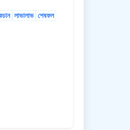
কচান
লাভালাভ
শেষফল