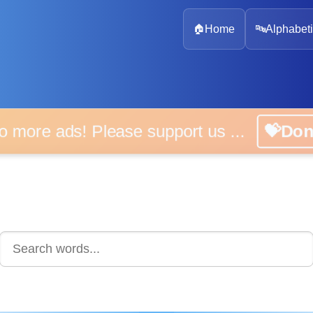
🏠
Home
🔤
Alphabeti
 more ads! Please support us ...
💝D