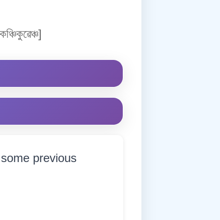
ঞ্চিকুৱেঞ্চ]
 some previous