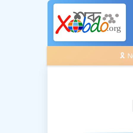
🎗️ No