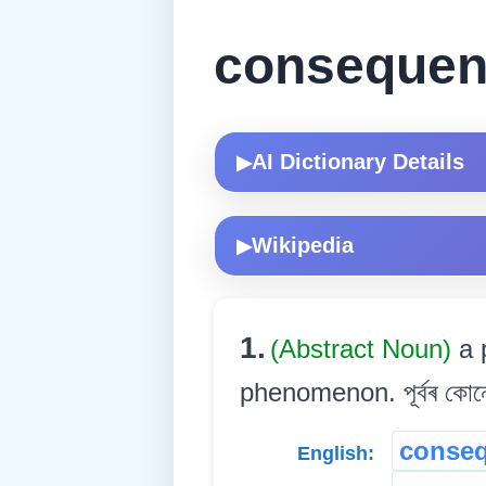
conseque
AI Dictionary Details
▶
Wikipedia
▶
1.
(Abstract Noun)
a 
phenomenon. পূৰ্বৰ কোনো
conse
English: