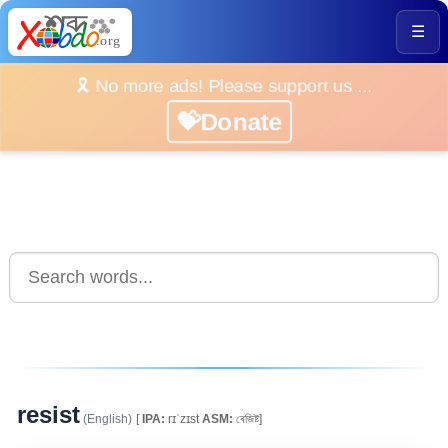
☰
🎗️ No more ads! Please support us ...
💝Donate
resist
(English)
[
IPA:
rɪˈzɪst
ASM:
ৰেজিষ্ট]