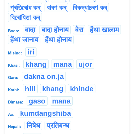
প্ৰতিৰোধ কৰ্
বাৰণ কৰ্
বিৰুদ্ধাচৰণ কৰ্
বিৰোধিতা কৰ্
बादा
बादा होनाय
बेरा
हेंथा खालाम
Bodo:
हेंथा जानाय
हेंथा होनाय
iri
Mising:
khang
mana
ujor
Khasi:
dakna on.ja
Garo:
hili
khang
khinde
Karbi:
gaso
mana
Dimasa:
kumdangshiba
Ao:
निषेध
प्रतिबन्ध
Nepali: