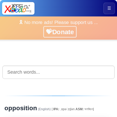
☰
🎗️ No more ads! Please support us ...
💝Donate
opposition
(English)
[
IPA:
ˌɑpəˈzɪʃən
ASM:
অপজিচন]