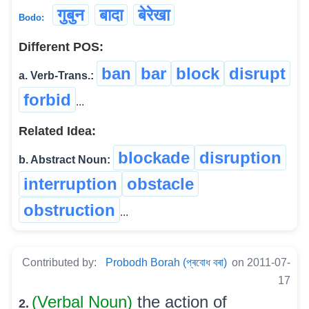
गुबुन
बादा
बेरेखा
Bodo:
Different POS:
ban
bar
block
disrupt
a. Verb-Trans.:
forbid
...
Related Idea:
blockade
disruption
b. Abstract Noun:
interruption
obstacle
obstruction
...
Contributed by:
Probodh Borah (প্ৰবোধ বৰা)
on 2011-07-
17
(Verbal Noun)
the action of
2.