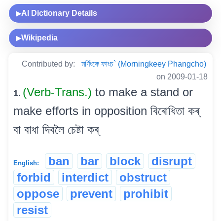
AI Dictionary Details
▶
Wikipedia
▶
Contributed by:
মৰ্ণিংকে ফাংচ` (Morningkeey Phangcho)
on 2009-01-18
(Verb-Trans.)
to make a stand or
1.
make efforts in opposition বিৰোধিতা কৰ্
বা বাধা দিবলৈ চেষ্টা কৰ্
ban
bar
block
disrupt
English:
forbid
interdict
obstruct
oppose
prevent
prohibit
resist