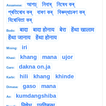
আগচ্
নিবাৰ্
নিষেধ কৰ্
Assamese:
প্ৰতিৰোধ কৰ্
বাৰণ কৰ্
বিৰুদ্ধাচৰণ কৰ্
বিৰোধিতা কৰ্
बादा
बादा होनाय
बेरा
हेंथा खालाम
Bodo:
हेंथा जानाय
हेंथा होनाय
iri
Mising:
khang
mana
ujor
Khasi:
dakna on.ja
Garo:
hili
khang
khinde
Karbi:
gaso
mana
Dimasa:
kumdangshiba
Ao:
निषेध
प्रतिबन्ध