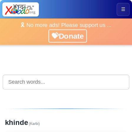
☰
🎗️ No more ads! Please support us ...
💝Donate
khinde
(Karbi)