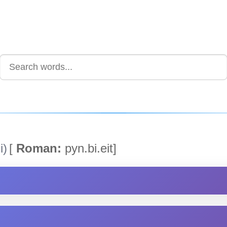
i)
[
Roman:
pyn.bi.eit]