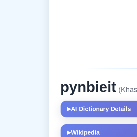
pynbieit
(Khas
AI Dictionary Details
▶
Wikipedia
▶