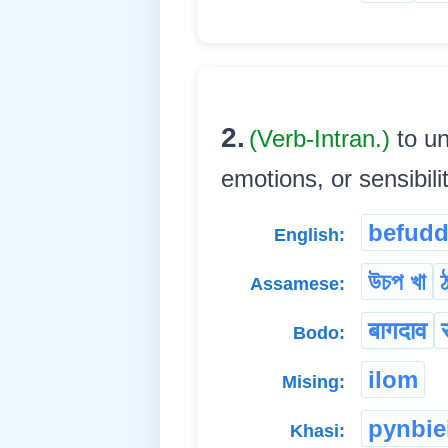
2.
(Verb-Intran.)
to u
emotions, or sensibilitie
befudd
English:
উচপ খা
Assamese:
बागदाव
Bodo:
ilom
Mising:
pynbie
Khasi: