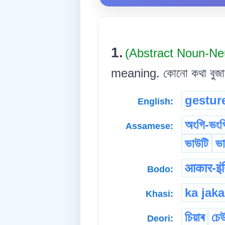
1.
(Abstract Noun-Ne
meaning. কোনো কথা বুজাবৰ
gestur
English:
অংগি-ভংগ
Assamese:
ভাউটি
ভা
आकार-इं
Bodo:
ka jaka
Khasi:
চিয়াৰ
চে
Deori: