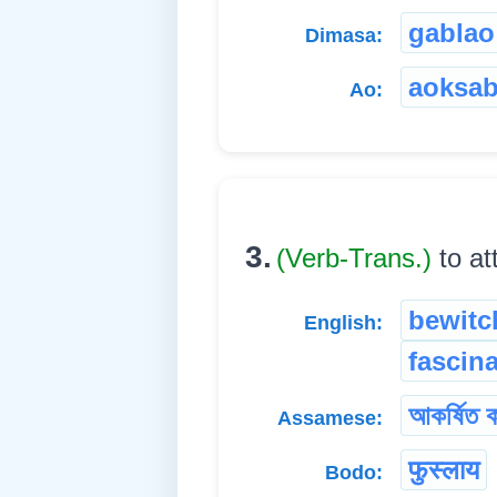
gablao
Dimasa:
aoksa
Ao:
3.
(Verb-Trans.)
to at
bewitc
English:
fascin
আকৰ্ষিত ক
Assamese:
फुस्लाय
Bodo: