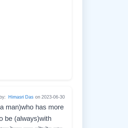
 by:
Himasri Das
on 2023-06-30
 a man)who has more
to be (always)with