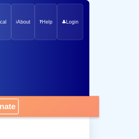
cal
ℹ️
About
❓
Help
👤
Login
nate