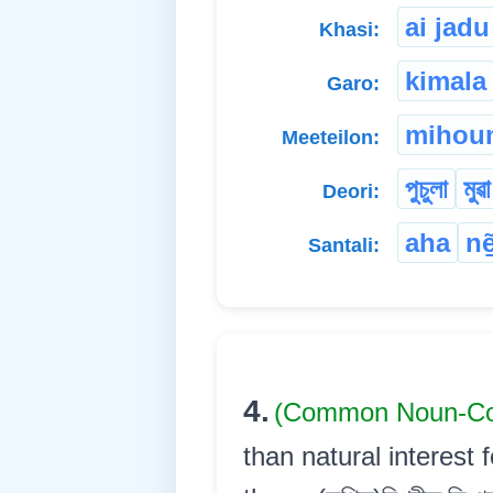
ai jadu
Khasi:
kimala
Garo:
mihoun
Meeteilon:
পুচুলা
মুৱা
Deori:
aha
nẽ̱
Santali:
4.
(Common Noun-Co
than natural interest