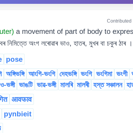
Contributed
uter)
a movement of part of body to expres
 নিমিত্তে অংগ লৰোৱাৰ ভাও, হাতৰ, মুখৰ বা চকুৰ ঠাৰ ।
e
pose
ি
অঙ্গিভঙ্গি
আংগি-ভংগি
দেহভঙ্গি
ভংগি
ভংগিমা
ভংগী
ও-ভঙ্গী
ভাঙটি
ভাৱ-ভঙ্গী
মালৰি
মালৰী
হস্ত সঞ্চালন
হা
गित
आवफाव
pynbieit
উ