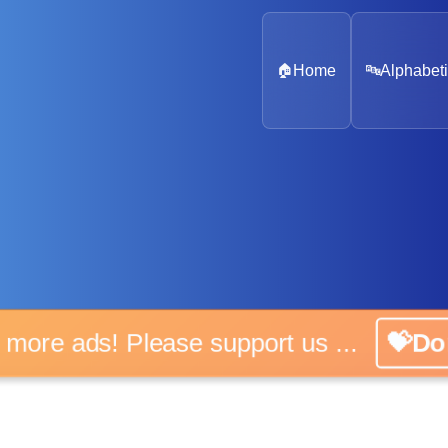
🏠
Home
🔤
Alphabeti
No more ads! Please support us ...
💝Do