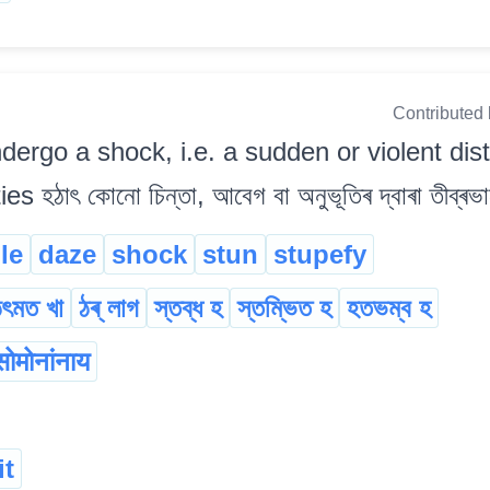
Contributed
ndergo a shock, i.e. a sudden or violent dis
s হঠাৎ কোনো চিন্তা, আবেগ বা অনুভূতিৰ দ্বাৰা তীব্ৰভা
le
daze
shock
stun
stupefy
ঠৎমত খা
ঠৰ্ লাগ
স্তব্ধ হ
স্তম্ভিত হ
হতভম্ব হ
सोमोनांनाय
it