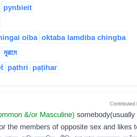
pynbieit
ingai oiba
oktaba lamdiba chingba
মুৱামে
t́
pạthri
pạṭihar
Contributed
mmon &/or Masculine)
somebody(usually
 for the members of opposite sex and likes 