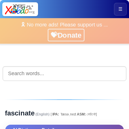
☰
🎗️ No more ads! Please support us ...
💝Donate
fascinate
(English)
[
IPA:
ˈfæsəˌneɪt
ASM:
ফেচিনেট]