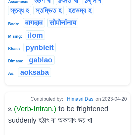
উচপ খা
ঠৎমত খা
ঠৰ্ লাগ
Assamese:
স্তব্ধ হ
স্তম্ভিত হ
হতভম্ব হ
बागदाव
सोमोनांनाय
Bodo:
ilom
Mising:
pynbieit
Khasi:
gablao
Dimasa:
aoksaba
Ao:
Contributed by:
Himasri Das
on 2023-04-20
(Verb-Intran.)
to be frightened
2.
suddenly হঠাৎ বা অকস্মাৎ ভয় খা