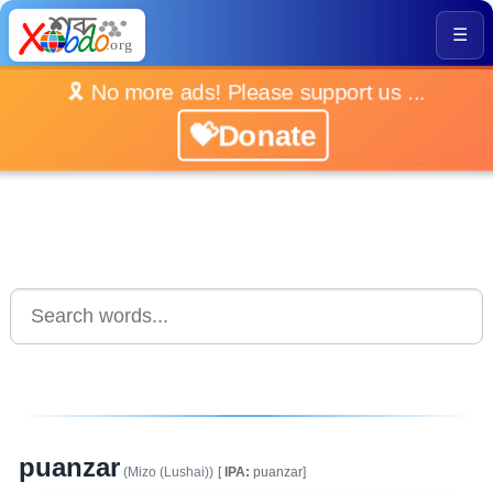
☰
🎗️ No more ads! Please support us ...
💝Donate
puanzar
(Mizo (Lushai))
[
IPA:
puanzar]