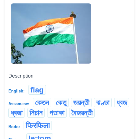
Description
flag
English:
কেতন
কেতু
জয়ন্তী
ঝণ্ডা
ধ্বজ
Assamese:
ধ্বজা
নিচান
পতাকা
বৈজয়ন্তী
फिरफिला
Bodo:
le:tom