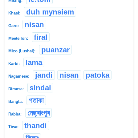
Mising:
duh mynsiem
Khasi:
nisan
Garo:
firal
Meeteilon:
puanzar
Mizo (Lushai):
lama
Karbi:
jandi
nisan
patoka
Nagamese:
sindai
Dimasa:
পতাকা
Bangla:
নেছ্ৰাংপুৰ
Rabha:
thandi
Tiwa: