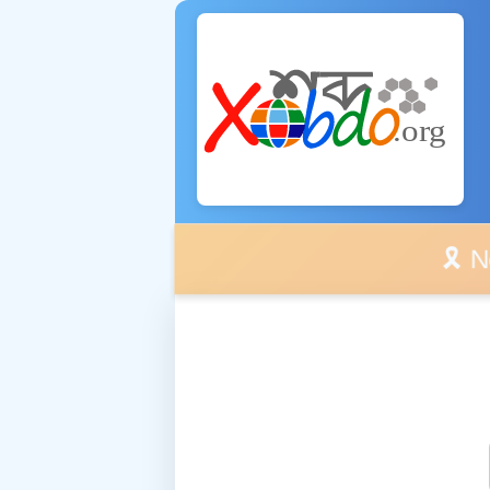
🎗️ No