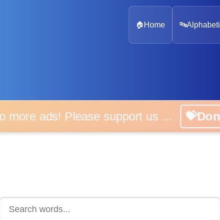
🏠
Home
🔤
Alphabeti
 more ads! Please support us ...
💝D