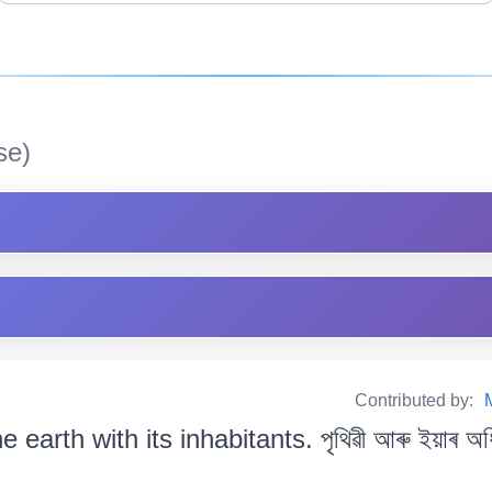
se)
Contributed by:
e earth with its inhabitants. পৃথিৱী আৰু ইয়াৰ অধ