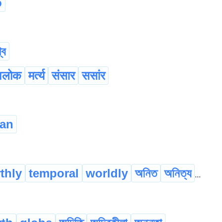
o
্ব
वलोक
मर्त्य
संसार
ससांर
an
thly
temporal
worldly
অনিত
অনিত্য
...