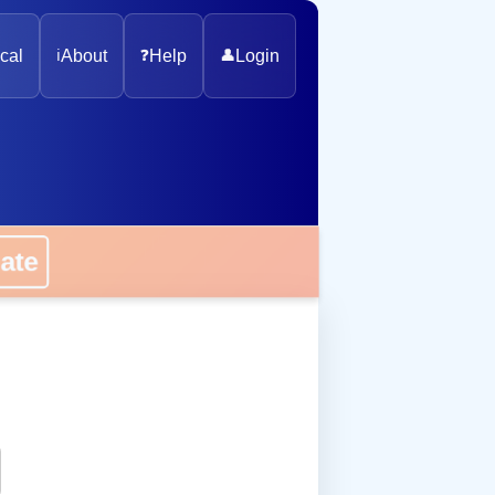
cal
ℹ️
About
❓
Help
👤
Login
onate