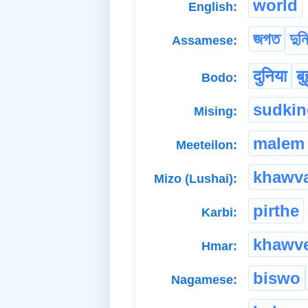
world
English:
জগত
দুন
Assamese:
दुनिया
बु
Bodo:
sudkin
Mising:
malem
Meeteilon:
khawva
Mizo (Lushai):
pirthe
Karbi:
khawve
Hmar:
biswo
Nagamese: