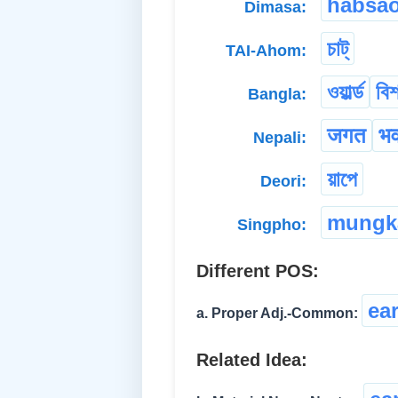
habsa
Dimasa:
চাট্
TAI-Ahom:
ওয়ার্ল্ড
বিশ
Bangla:
जगत
भ
Nepali:
য়াপে
Deori:
mungk
Singpho:
Different POS:
ear
a. Proper Adj.-Common:
Related Idea: