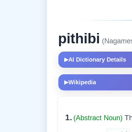
pithibi
(Nagame
AI Dictionary Details
▶
Wikipedia
▶
1.
(Abstract Noun)
Th