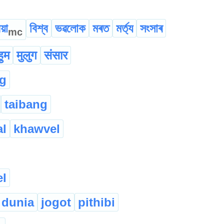
িয়া
বিশ্ব
ভৱলোক
মৰত
মৰ্ত্য
সংসাৰ
mc
हुम
मुलुग
संसार
g
taibang
l
khawvel
l
dunia
jogot
pithibi