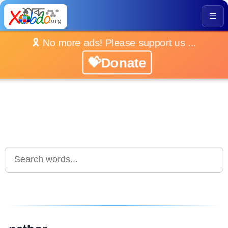
☰
🎗️ No more ads! Please support us ...
💝Donate