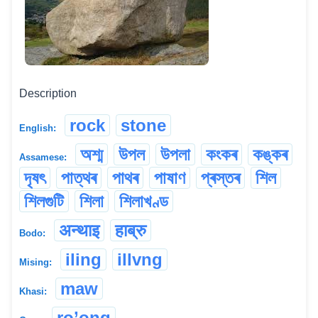
Description
rock
stone
English:
অশ্ম
উপল
উপলা
কংকৰ
কঙ্কৰ
Assamese:
দৃষৎ
পাত্থৰ
পাথৰ
পাষাণ
প্ৰস্তৰ
শিল
শিলগুটি
শিলা
শিলাখণ্ড
अन्थाइ
हाब्रु
Bodo:
iling
illvng
Mising:
maw
Khasi:
ro’ong