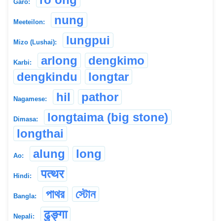
Garo:
nung
Meeteilon:
lungpui
Mizo (Lushai):
arlong
dengkimo
Karbi:
dengkindu
longtar
hil
pathor
Nagamese:
longtaima (big stone)
Dimasa:
longthai
alung
long
Ao:
पत्थर
Hindi:
পাথর
স্টোন
Bangla:
ढुङ्गा
Nepali: