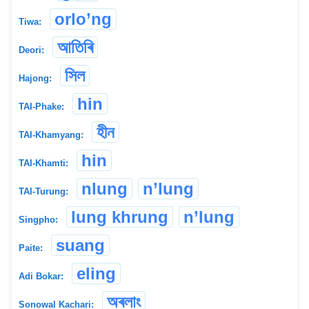
orlo’ng
Tiwa:
আতিৰি
Deori:
সিল
Hajong:
hin
TAI-Phake:
হীন
TAI-Khamyang:
hin
TAI-Khamti:
nlung
n’lung
TAI-Turung:
lung khrung
n’lung
Singpho:
suang
Paite:
eling
Adi Bokar:
অৰলাং
Sonowal Kachari: