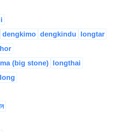
i
dengkimo
dengkindu
longtar
thor
ima (big stone)
longthai
long
োন