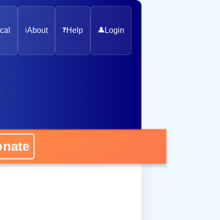
cal
ℹ️
About
❓
Help
👤
Login
nate