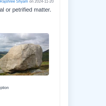
Rajshree Shyam
on 2024-11-20
l or petrified matter.
iption