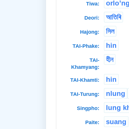
orlo’n
Tiwa:
আতিৰি
Deori:
সিল
Hajong:
hin
TAI-Phake:
হীন
TAI-
Khamyang:
hin
TAI-Khamti:
nlung
TAI-Turung:
lung k
Singpho:
suang
Paite: