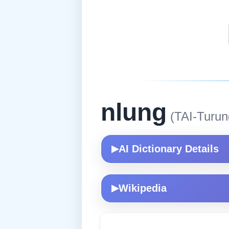
nlung
(TAI-Turun
AI Dictionary Details
▶
Wikipedia
▶