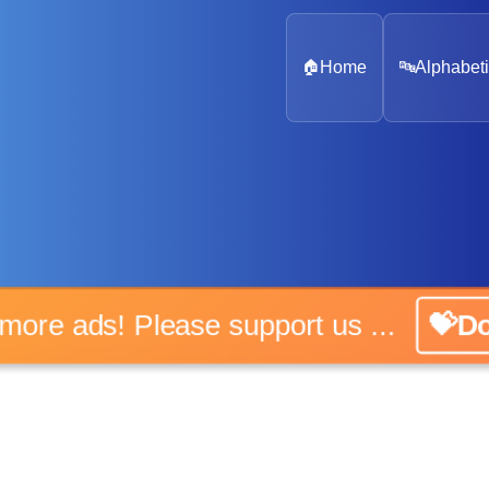
🏠
Home
🔤
Alphabeti
o more ads! Please support us ...
💝Do