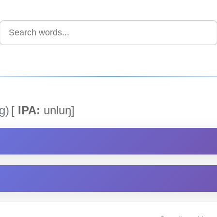
g)
[
IPA:
unluŋ]