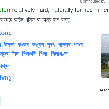
Contributed by:
uter)
relatively hard, naturally formed minera
িকভাৱে কঠিন খনিজ বা অন্য টান বস্তু।
tone
ল
উপলা
কংকৰ
কঙ্কৰ
দৃষৎ
পাত্থৰ
পাথৰ
ৰস্তৰ
শিল
শিলগুটি
শিলা
শিলাখণ্ড
ाब्रु
llvng
Descr