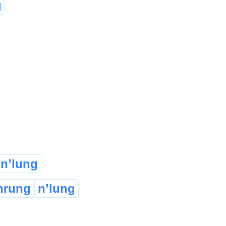
g
n’lung
hrung
n’lung