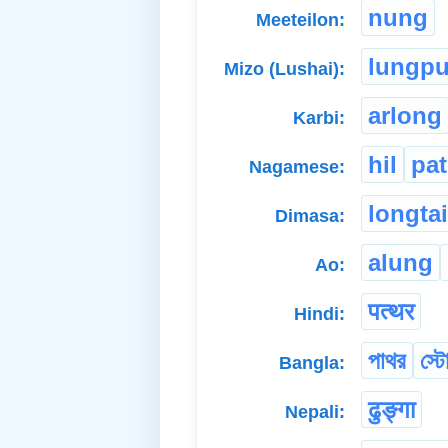
nung
Meeteilon:
lungpu
Mizo (Lushai):
arlong
Karbi:
hil
pa
Nagamese:
longta
Dimasa:
alung
Ao:
पत्थर
Hindi:
পাথর
স্ট
Bangla:
ढुङ्गा
Nepali: