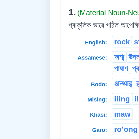
1.
(Material Noun-Ne
প্ৰাকৃতিক ভাৱে গঠিত আপেক্ষ
rock
s
English:
অশ্ম
উপ
Assamese:
পাষাণ
প্
अन्थाइ
ह
Bodo:
iling
i
Mising:
maw
Khasi:
ro’ong
Garo: