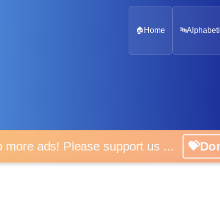
🏠
Home
🔤
Alphabeti
o more ads! Please support us ...
💝Do