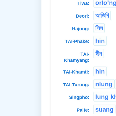
orlo’n
Tiwa:
আতিৰি
Deori:
সিল
Hajong:
hin
TAI-Phake:
হীন
TAI-
Khamyang:
hin
TAI-Khamti:
nlung
TAI-Turung:
lung k
Singpho:
suang
Paite: