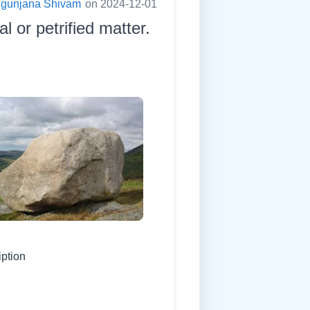
ugunjana Shivam
on 2024-12-01
l or petrified matter.
iption