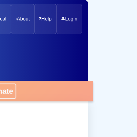
cal
ℹ️
About
❓
Help
👤
Login
nate