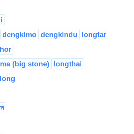
i
dengkimo
dengkindu
longtar
thor
ima (big stone)
longthai
long
োন