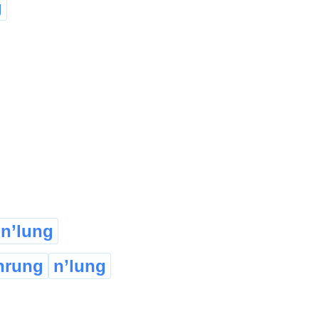
g
n’lung
hrung
n’lung