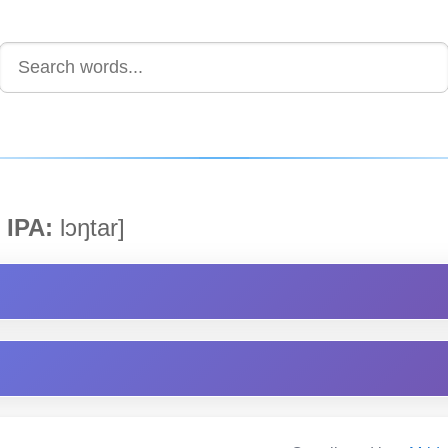
IPA:
lɔŋtar]