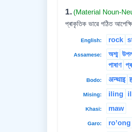
1.
(Material Noun-Ne
প্ৰাকৃতিক ভাৱে গঠিত আপেক্ষ
rock
s
English:
অশ্ম
উপ
Assamese:
পাষাণ
প্
अन्थाइ
ह
Bodo:
iling
i
Mising:
maw
Khasi:
ro’ong
Garo: