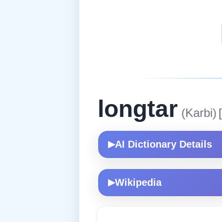
longtar
(Karbi)
[
AI Dictionary Details
▶
Wikipedia
▶