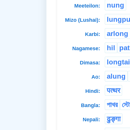
nung
Meeteilon:
lungpu
Mizo (Lushai):
arlong
Karbi:
hil
pa
Nagamese:
longta
Dimasa:
alung
Ao:
पत्थर
Hindi:
পাথর
স্ট
Bangla:
ढुङ्गा
Nepali: