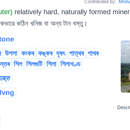
Contributed by:
Mrid
uter)
relatively hard, naturally formed minera
িকভাৱে কঠিন খনিজ বা অন্য টান বস্তু।
tone
ল
উপলা
কংকৰ
কঙ্কৰ
দৃষৎ
পাত্থৰ
পাথৰ
ৰস্তৰ
শিল
শিলগুটি
শিলা
শিলাখণ্ড
ाब्रु
llvng
Descr