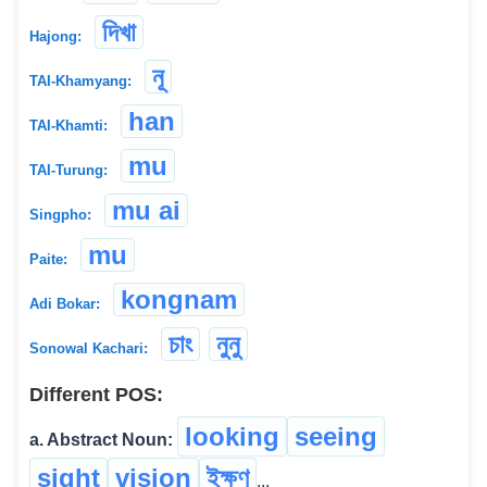
দিখা
Hajong:
নূ
TAI-Khamyang:
han
TAI-Khamti:
mu
TAI-Turung:
mu ai
Singpho:
mu
Paite:
kongnam
Adi Bokar:
চাং
নুনু
Sonowal Kachari:
Different POS:
looking
seeing
a. Abstract Noun:
sight
vision
ইক্ষণ
...