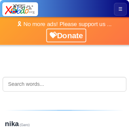
☰
🎗️ No more ads! Please support us ...
💝Donate
nika
(Garo)