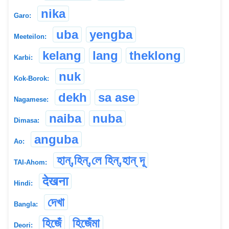
nika
Garo:
uba
yengba
Meeteilon:
kelang
lang
theklong
Karbi:
nuk
Kok-Borok:
dekh
sa ase
Nagamese:
naiba
nuba
Dimasa:
anguba
Ao:
হান্,হিন্,লে হিন্,হান্ দূ
TAI-Ahom:
देखना
Hindi:
দেখা
Bangla:
হিজেঁ
হিজেঁমা
Deori: