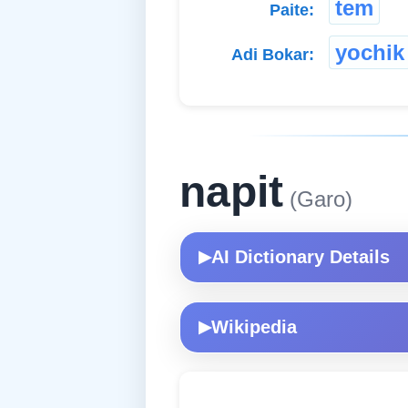
tem
Paite:
yochik
Adi Bokar:
napit
(Garo)
AI Dictionary Details
▶
Wikipedia
▶