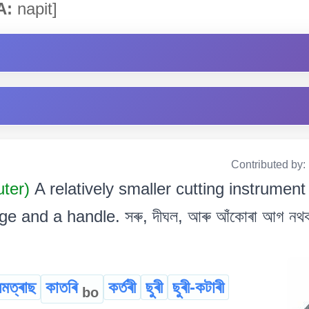
A:
napit]
Contributed by:
uter)
A relatively smaller cutting instrument
e and a handle. সৰু, দীঘল, আৰু আঁকোৰা আগ নথকা
মত্ৰাছ
কাতৰি
কৰ্তৰী
ছুৰী
ছুৰী-কটাৰী
bo