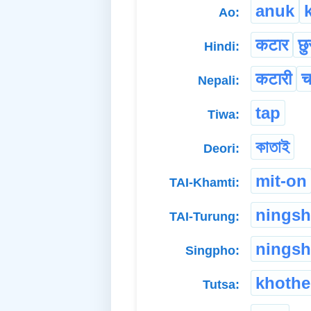
anuk
Ao:
कटार
छु
Hindi:
कटारी
च
Nepali:
tap
Tiwa:
কাতাই
Deori:
mit-on
TAI-Khamti:
ningsh
TAI-Turung:
ningsh
Singpho:
khoth
Tutsa: