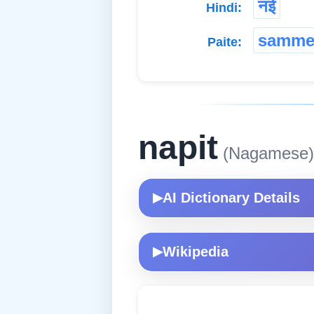
नई
Hindi:
samme
Paite:
napit
(Nagamese)
AI Dictionary Details
▶
Wikipedia
▶