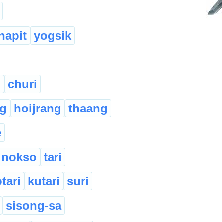
napit
yogsik
u
churi
ng
hoijrang
thaang
e
nokso
tari
tari
kutari
suri
sisong-sa