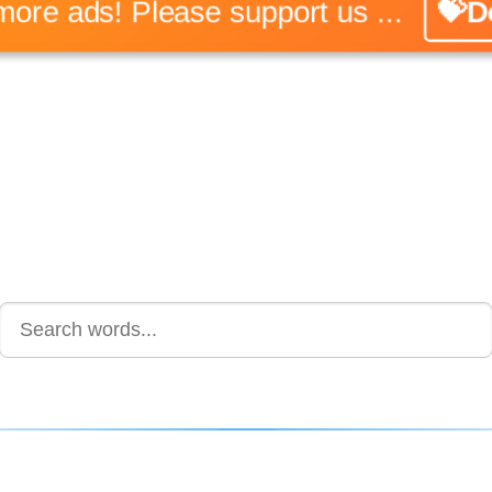
No more ads! Please support us ...
💝Do