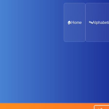
🏠
Home
🔤
Alphabeti