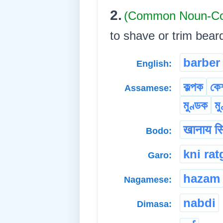
2.
(Common Noun-Co
to shave or trim beards. ল
barber
English:
কল্পক
কে
Assamese:
মুণ্ডক
মু
खानाय सि
Bodo:
kni rat
Garo:
hazam
Nagamese:
nabdi
Dimasa: