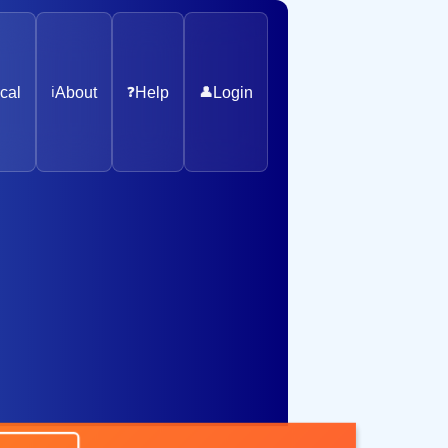
cal
ℹ️
About
❓
Help
👤
Login