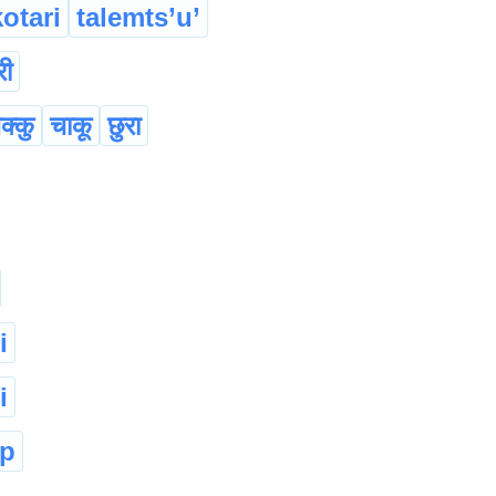
kotari
talemts’u’
री
क्कु
चाकू
छुरा
i
i
ep