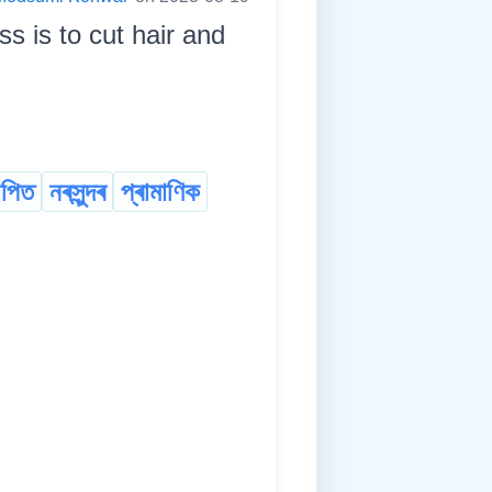
 is to cut hair and
াপিত
নৰসুন্দৰ
প্ৰামাণিক