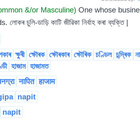
mmon &/or Masculine)
One whose business
োকৰ চুলি-ডাড়ি কাটি জীৱিকা নিৰ্বাহ কৰা ব্যক্তি |
শকাৰ
ক্ষুৰী
ক্ষৌৰক
ক্ষৌৰকাৰ
ক্ষৌৰিক
চণ্ডিল
চন্দ্ৰিক
ন
ণ্ডী
হাজাম
হাজামত
नग्रा
नापित
हाजाम
gipa
napit
napit