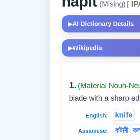
napit
(Mising)
[
IP
AI Dictionary Details
▶
Wikipedia
▶
1.
(Material Noun-Ne
blade with a sharp edg
knife
English:
কটাৰী
কল
Assamese: