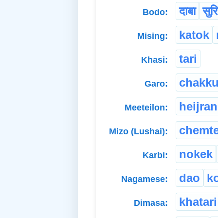
दाबा
सुरि
Bodo:
katok
Mising:
tari
Khasi:
chakk
Garo:
heijra
Meeteilon:
chemt
Mizo (Lushai):
nokek
Karbi:
dao
ko
Nagamese:
khatari
Dimasa: