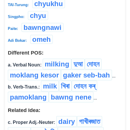
chyukhu
TAI-Turung:
chyu
Singpho:
bawngnawi
Paite:
omeh
Adi Bokar:
Different POS:
milking
দুআ
দোহন
a. Verbal Noun:
moklang kesor
gaker seb-bah
...
milk
খিৰা
দোহন কৰ্
b. Verb-Trans.:
pamoklang
bawng nene
...
Related Idea:
dairy
গাখীৰজাত
c. Proper Adj.-Neuter: