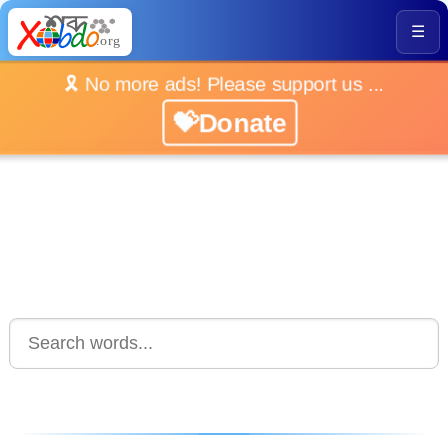
☰
🎗️ No more ads! Please support us ...
💝Donate