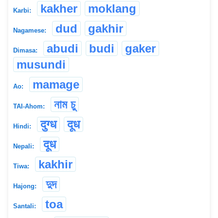
kakher
moklang
Karbi:
dud
gakhir
Nagamese:
abudi
budi
gaker
Dimasa:
musundi
mamage
Ao:
নাম চু
TAI-Ahom:
दुग्ध
दूध
Hindi:
दूध
Nepali:
kakhir
Tiwa:
দুদ
Hajong:
toa
Santali: