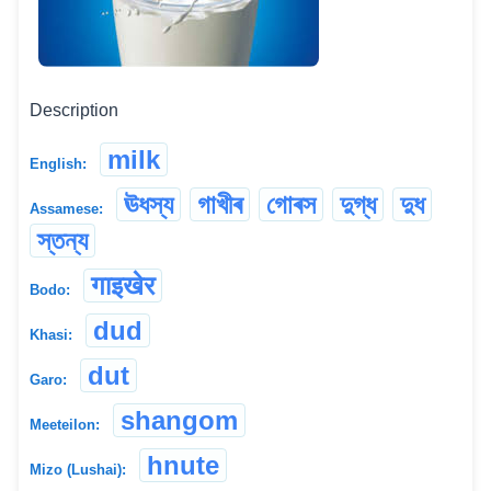
Description
milk
English:
ঊধস্য
গাখীৰ
গোৰস
দুগ্ধ
দুধ
Assamese:
স্তন্য
गाइखेर
Bodo:
dud
Khasi:
dut
Garo:
shangom
Meeteilon:
hnute
Mizo (Lushai):