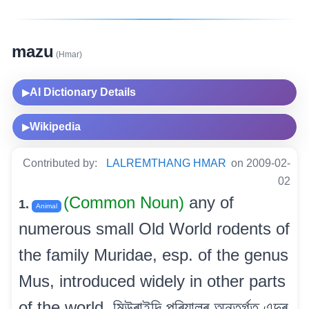
mazu
(Hmar)
AI Dictionary Details
▶
Wikipedia
▶
Contributed by:
LALREMTHANG HMAR
on 2009-02-
02
(Common Noun)
any of
1.
Animal
numerous small Old World rodents of
the family Muridae, esp. of the genus
Mus, introduced widely in other parts
of the world. মিউৰাইদি পৰিয়ালৰ অন্তৰ্গত এন্দুৰ