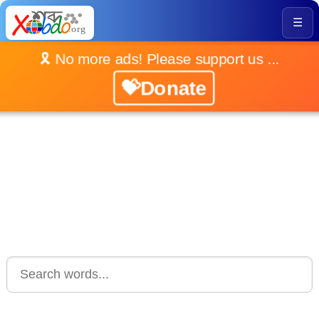
☰
🎗️ No more ads! Please support us ...
💝Donate