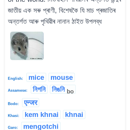
জাতীয় এক সৰু প্ৰাণী, বিশেষকৈ যি মাচ প্ৰজাতিৰ
অন্তৰ্গত আৰু পৃথিৱীৰ নানান ঠাইত উপলব্ধ
mice
mouse
English:
নিগনি
নিঙনি
bo
Assamese:
एन्जर
Bodo:
kem khnai
khnai
Khasi:
mengotchi
Garo: