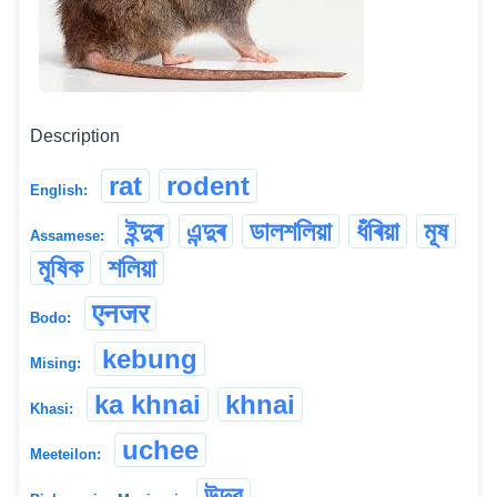
Description
rat
rodent
English:
ইন্দুৰ
এন্দুৰ
ডালশলিয়া
ধঁৰিয়া
মূষ
Assamese:
মূষিক
শলিয়া
एनजर
Bodo:
kebung
Mising:
ka khnai
khnai
Khasi:
uchee
Meeteilon:
উদুর