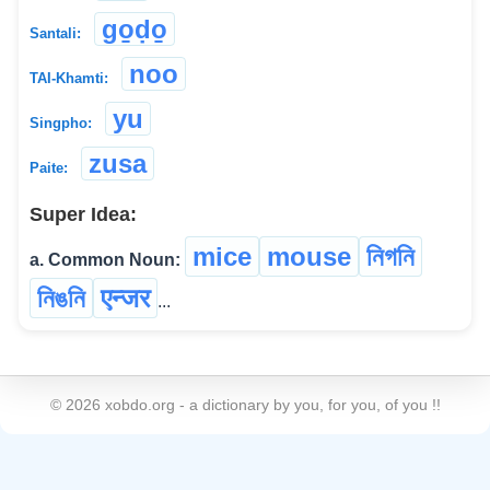
go̱ḍo̱
Santali:
noo
TAI-Khamti:
yu
Singpho:
zusa
Paite:
Super Idea:
mice
mouse
নিগনি
a. Common Noun:
নিঙনি
एन्जर
...
©
2026
xobdo.org - a dictionary by you, for you, of you !!