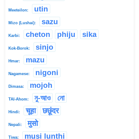
utin
Meeteilon:
sazu
Mizo (Lushai):
cheton
phiju
sika
Karbi:
sinjo
Kok-Borok:
mazu
Hmar:
nigoni
Nagamese:
mojoh
Dimasa:
নু-আও
নো
TAI-Ahom:
चूहा
छछूंदर
Hindi:
मुसो
Nepali:
musi lunthi
Tiwa: