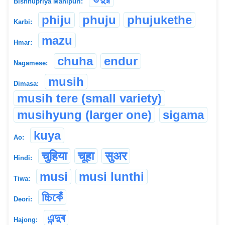
Bishnupriya Manipuri:
phiju
phuju
phujukethe
Karbi:
mazu
Hmar:
chuha
endur
Nagamese:
musih
Dimasa:
musih tere (small variety)
musihyung (larger one)
sigama
kuya
Ao:
चुहिया
चूहा
सुअर
Hindi:
musi
musi lunthi
Tiwa:
চ্চিকেঁ
Deori:
এন্দুৰ
Hajong: