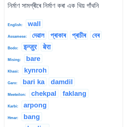
নিৰ্মাণ সামগ্ৰীৰে নিৰ্মাণ কৰা এক থিয় গাঁথনি
wall
English:
দেৱাল
প্ৰাকাৰ
প্ৰাচীৰ
বেৰ
Assamese:
इन्जुर
बेरा
Bodo:
bare
Mising:
kynroh
Khasi:
bari ka
damdil
Garo:
chekpal
faklang
Meeteilon:
arpong
Karbi:
bang
Hmar: