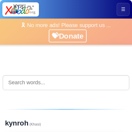
☰
🎗️ No more ads! Please support us ...
💝Donate
kynroh
(Khasi)