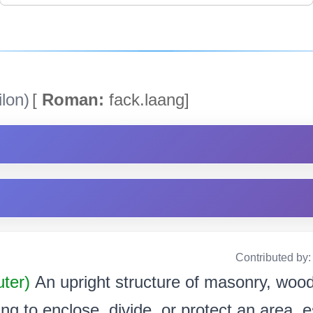
lon)
[
Roman:
fack.laang]
Contributed by
uter)
An upright structure of masonry, wood,
ing to enclose, divide, or protect an area, e