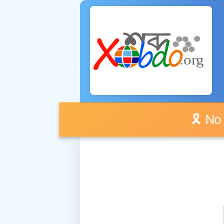
🎗️ No