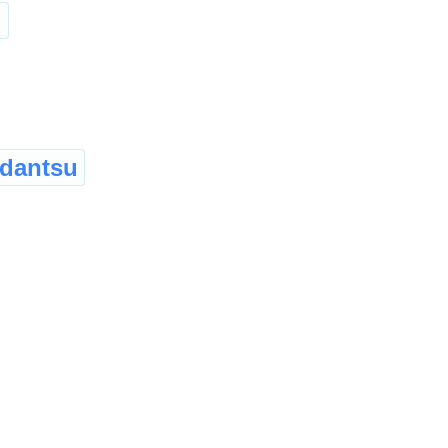
g
dantsu