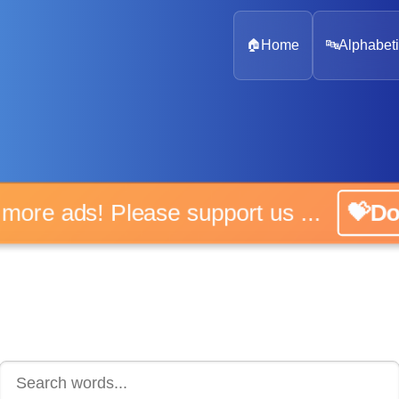
🏠
Home
🔤
Alphabeti
 more ads! Please support us ...
💝D