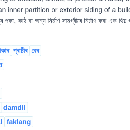
n inner partition or exterior siding of a buil
যে পকা, কাঠ বা অন্য নিৰ্মাণ সামগ্ৰীৰে নিৰ্মাণ কৰা এক থিয় গ
ৰাকাৰ
প্ৰাচীৰ
বেৰ
रा
damdil
l
faklang