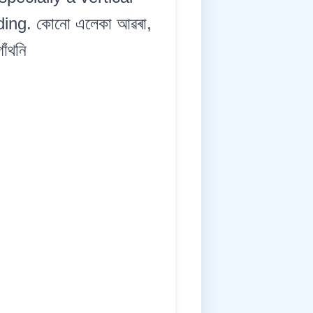
ding. কোনো এলেকা আৱৰা,
াঁথনি