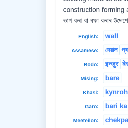
construction forming a
ভাগ কৰা বা ৰক্ষা কৰাৰ উদ্দেশ্
wall
English:
দেৱাল
প্
Assamese:
इन्जुर
बे
Bodo:
bare
Mising:
kynroh
Khasi:
bari ka
Garo:
chekpa
Meeteilon: