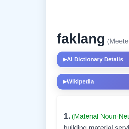
faklang
(Meetei
AI Dictionary Details
▶
Wikipedia
▶
1.
(Material Noun-Ne
building material serv