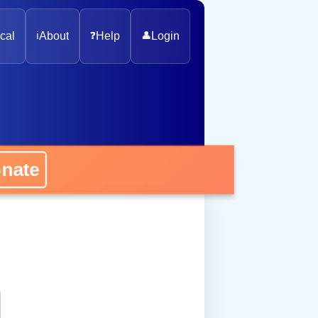
cal
ℹ️
About
❓
Help
👤
Login
onate