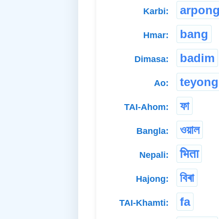
arpon
Karbi:
bang
Hmar:
badim
Dimasa:
teyong
Ao:
ফা
TAI-Ahom:
ওয়াল
Bangla:
भिता
Nepali:
বিৰা
Hajong:
fa
TAI-Khamti: