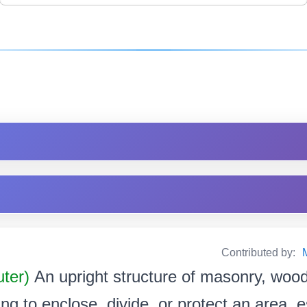
Contributed by:
uter)
An upright structure of masonry, wood,
ing to enclose, divide, or protect an area, e