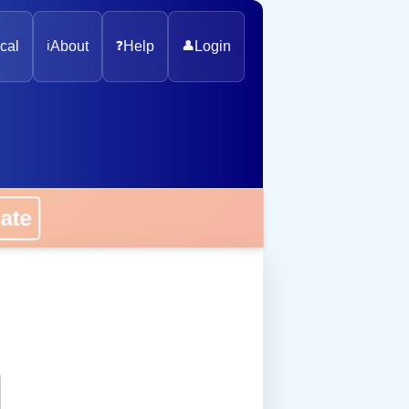
cal
ℹ️
About
❓
Help
👤
Login
onate