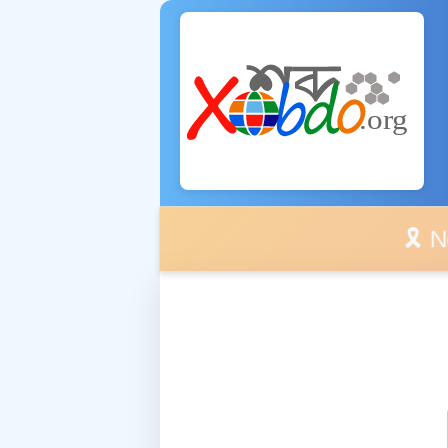
🎗️ No