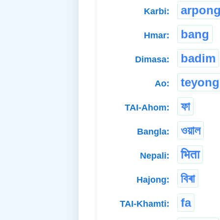
arpon
Karbi:
bang
Hmar:
badim
Dimasa:
teyong
Ao:
ফা
TAI-Ahom:
ওয়াল
Bangla:
भिता
Nepali:
বিৰা
Hajong:
fa
TAI-Khamti: