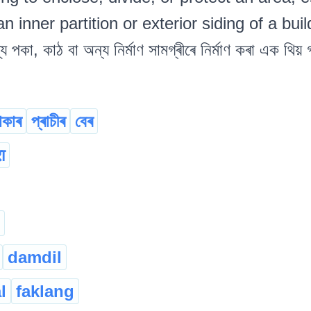
n inner partition or exterior siding of a buil
যে পকা, কাঠ বা অন্য নিৰ্মাণ সামগ্ৰীৰে নিৰ্মাণ কৰা এক থিয় গ
ৰাকাৰ
প্ৰাচীৰ
বেৰ
रा
damdil
l
faklang