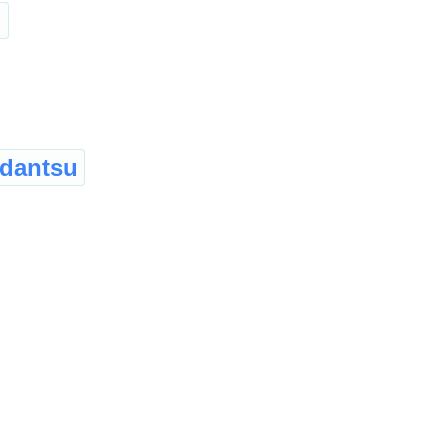
g
dantsu