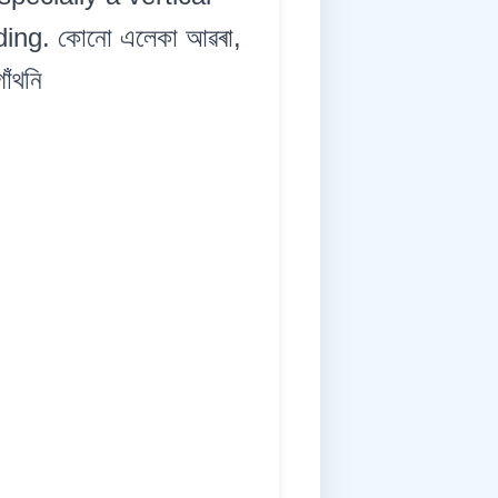
ding. কোনো এলেকা আৱৰা,
াঁথনি