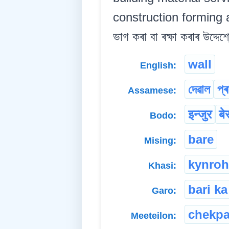
construction forming a
ভাগ কৰা বা ৰক্ষা কৰাৰ উদ্দেশ্
wall
English:
দেৱাল
প্
Assamese:
इन्जुर
बे
Bodo:
bare
Mising:
kynroh
Khasi:
bari ka
Garo:
chekpa
Meeteilon: