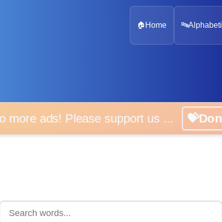
🏠
Home
🔤
Alphabeti
 more ads! Please support us ...
💝D