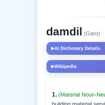
damdil
(Garo)
AI Dictionary Details
▶
Wikipedia
▶
1.
(Material Noun-Ne
building material serv