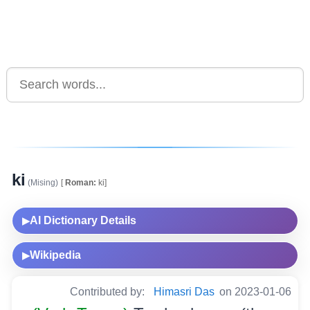
ki
(Mising)
[
Roman:
ki]
AI Dictionary Details
▶
Wikipedia
▶
Contributed by:
Himasri Das
on 2023-01-06