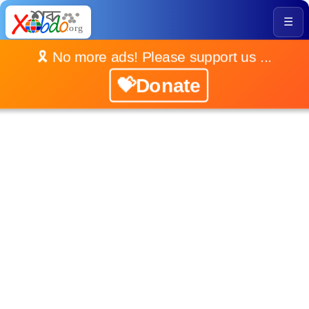
☰
🎗️ No more ads! Please support us ...
💝Donate