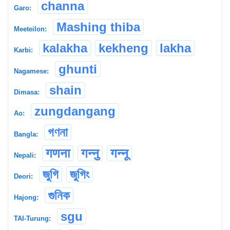
channa
Garo:
Mashing thiba
Meeteilon:
kalakha
kekheng
lakha
Karbi:
ghunti
Nagamese:
shain
Dimasa:
zungdangang
Ao:
গণনা
Bangla:
गणना
गन्नु
गन्नू
Nepali:
জুগি
জুগিং
Deori:
গুনিক
Hajong:
sgu
TAI-Turung: