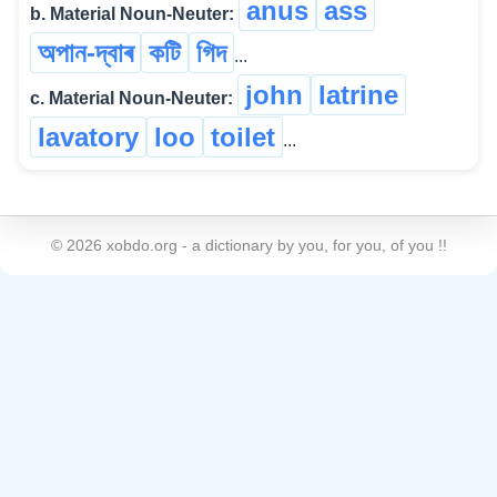
anus
ass
b. Material Noun-Neuter:
অপান-দ্বাৰ
কটি
গিদ
...
john
latrine
c. Material Noun-Neuter:
lavatory
loo
toilet
...
©
2026
xobdo.org - a dictionary by you, for you, of you !!