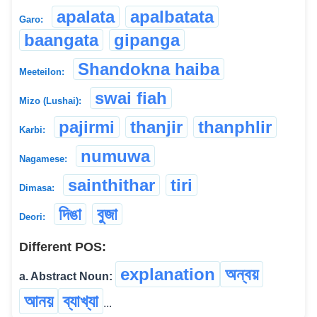
apalata
apalbatata
Garo:
baangata
gipanga
Shandokna haiba
Meeteilon:
swai fiah
Mizo (Lushai):
pajirmi
thanjir
thanphlir
Karbi:
numuwa
Nagamese:
sainthithar
tiri
Dimasa:
দিঙা
বুজা
Deori:
Different POS:
explanation
অন্বয়
a. Abstract Noun:
আনয়
ব্যাখ্যা
...