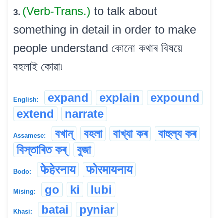
(Verb-Trans.)
to talk about
3.
something in detail in order to make
people understand কোনো কথাৰ বিষয়ে
বহলাই কোৱা৷
expand
explain
expound
English:
extend
narrate
বখান্‌
বহলা
বাখ্যা কৰ
বাহুল্য কৰ
Assamese:
বিস্তাৰিত কৰ্
বুজা
फेहेरनाय
फोरमायनाय
Bodo:
go
ki
lubi
Mising:
batai
pyniar
Khasi: