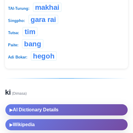
makhai
TAI-Turung:
gara rai
Singpho:
tim
Tutsa:
bang
Paite:
hegoh
Adi Bokar:
ki
(Dimasa)
AI Dictionary Details
▶
Wikipedia
▶