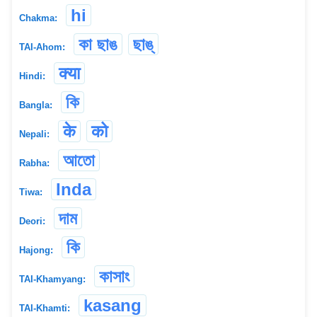
hi
Chakma:
কা ছাঙ
ছাঙ্
TAI-Ahom:
क्या
Hindi:
কি
Bangla:
के
को
Nepali:
আতো
Rabha:
Inda
Tiwa:
দাম
Deori:
কি
Hajong:
কাসাং
TAI-Khamyang:
kasang
TAI-Khamti: