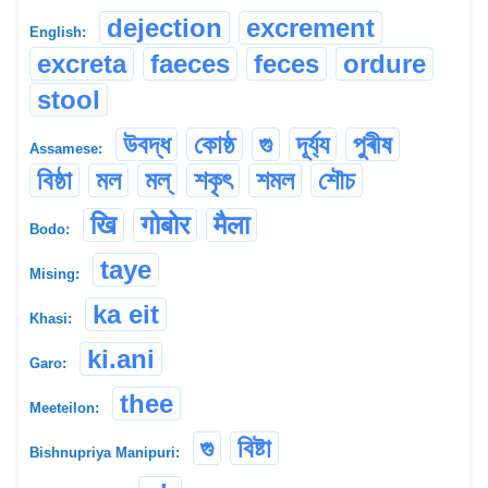
dejection
excrement
English:
excreta
faeces
feces
ordure
stool
উবদ্ধ
কোষ্ঠ
গু
দূৰ্য্য
পুৰীষ
Assamese:
বিষ্ঠা
মল
মল্
শকৃৎ
শমল
শৌচ
खि
गोबोर
मैला
Bodo:
taye
Mising:
ka eit
Khasi:
ki.ani
Garo:
thee
Meeteilon:
গু
বিষ্টা
Bishnupriya Manipuri: