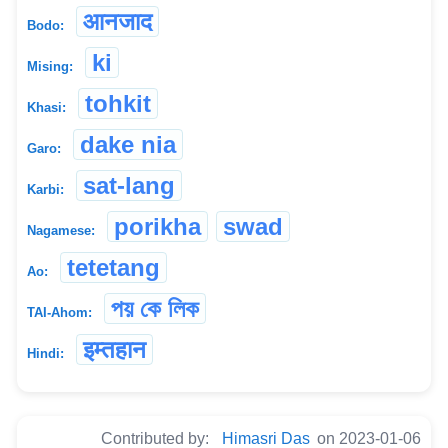
आनजाद
Bodo:
ki
Mising:
tohkit
Khasi:
dake nia
Garo:
sat-lang
Karbi:
porikha
swad
Nagamese:
tetetang
Ao:
পয় কে লিক
TAI-Ahom:
इम्तहान
Hindi:
Contributed by:
Himasri Das
on 2023-01-06