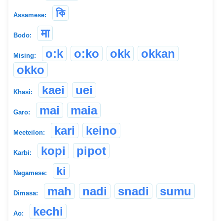
কি
Assamese:
मा
Bodo:
o:k
o:ko
okk
okkan
Mising:
okko
kaei
uei
Khasi:
mai
maia
Garo:
kari
keino
Meeteilon:
kopi
pipot
Karbi:
ki
Nagamese:
mah
nadi
snadi
sumu
Dimasa:
kechi
Ao: