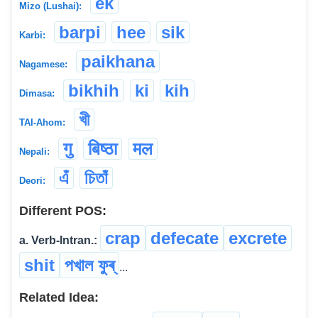
ek
Mizo (Lushai):
barpi
hee
sik
Karbi:
paikhana
Nagamese:
bikhih
ki
kih
Dimasa:
খী
TAI-Ahom:
गु
बिष्ठा
मल
Nepali:
এঁ
চিতাঁ
Deori:
Different POS:
crap
defecate
excrete
a. Verb-Intran.:
shit
পখাল ফুৰ্
...
Related Idea: