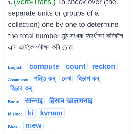
(Verb-Trans.)
To check over (the
1.
separate units or groups of a
collection) one by one to determine
the total number মুঠ সংখ্যা নিৰ্দ্ধাৰণ কৰিবলৈ
এটা এটাকৈ পৰীক্ষা কৰি চোৱা
compute
count
reckon
English:
গন্তি কৰ্
লেখ
হিচাপ কৰ্
Assamese:
হিচাব কৰ্
सान्नाइ
हिसाब खालामनाइ
Bodo:
ki
kvnam
Mising:
niew
Khasi: