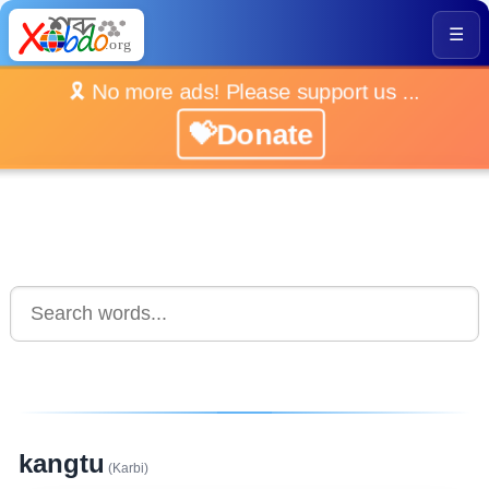
☰
🎗️ No more ads! Please support us ...
💝Donate
kangtu
(Karbi)