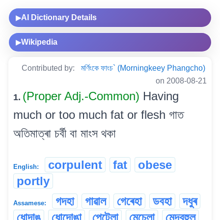
AI Dictionary Details
▶
Wikipedia
▶
Contributed by:
মৰ্ণিংকে ফাংচ` (Morningkeey Phangcho)
on 2008-08-21
(Proper Adj.-Common)
Having
1.
much or too much fat or flesh গাত
অতিমাত্ৰা চৰ্বী বা মাংস থকা
corpulent
fat
obese
English:
portly
গদহা
গাৱাল
গেৰেহা
ডবহা
দধুৰ
Assamese:
ধোদাঙ
ধোদোঙা
পেটেলা
মেচেলা
মেদবহুল