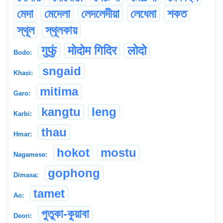
মেদা
মেদেলা
লেদলেদীয়া
লেধেমা
শকত
স্থূল
স্থূলকায়
गुफुं
मोदोम गिदिर
लोदो
Bodo:
sngaid
Khasi:
mitima
Garo:
kangtu
leng
Karbi:
thau
Hmar:
hokot
mostu
Nagamese:
gophong
Dimasa:
tamet
Ao:
পুতুকা-কুয়াবা
Deori: