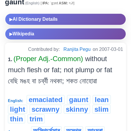
gaunt
(English)
[
IPA:
ˈgɔnt
ASM:
গণ্ট]
AI Dictionary Details
▶
Wikipedia
▶
Contributed by:
Ranjita Pegu
on 2007-03-01
(Proper Adj.-Common)
without
1.
much flesh or fat; not plump or fat
বেছি মঙহ বা চৰ্ব্বী নথকা; শকত নোহোৱা
emaciated
gaunt
lean
English:
light
scrawny
skinny
slim
thin
trim
অস্থিচৰ্মসাৰ
অস্থূল
আংমৰা