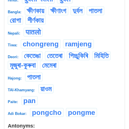
Hindi:
ক্ষীণকায়
ক্ষীণাংগ
দুর্বল
পাতলা
Bangla:
রোগা
শীর্ণকায়
पातलो
Nepali:
chongreng
ramjeng
Tiwa:
কেতেঙা
তেতেৰা
পিচ্চুকিৰি
মিহিতি
Deori:
মুজুৰা-কুৰুবা
মেমেৰা
পাতলা
Hajong:
য়াওম
TAI-Khamyang:
pan
Paite:
pongcho
pongme
Adi Bokar:
Antonyms: