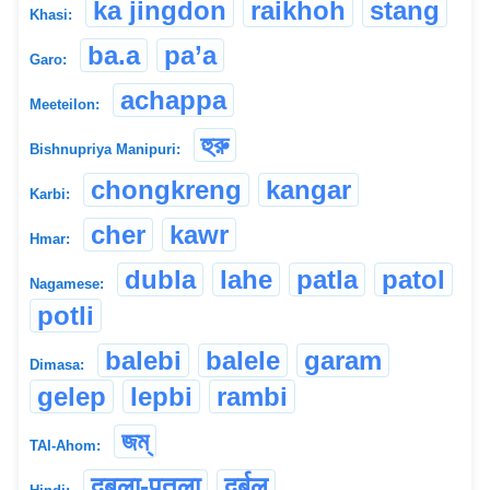
ka jingdon
raikhoh
stang
Khasi:
ba.a
pa’a
Garo:
achappa
Meeteilon:
হুরু
Bishnupriya Manipuri:
chongkreng
kangar
Karbi:
cher
kawr
Hmar:
dubla
lahe
patla
patol
Nagamese:
potli
balebi
balele
garam
Dimasa:
gelep
lepbi
rambi
জম্
TAI-Ahom:
दुबला-पतला
दुर्बल