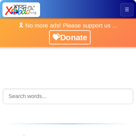
☰
🎗️ No more ads! Please support us ...
💝Donate