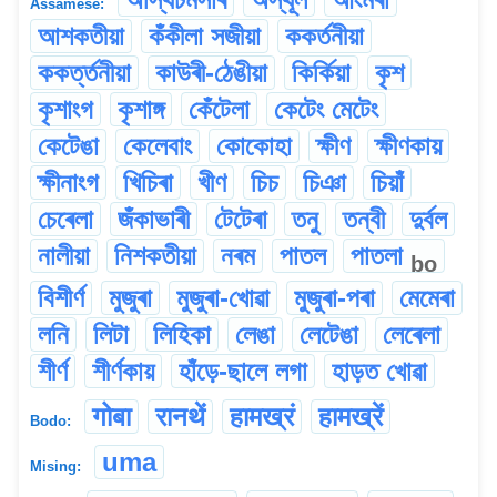
Assamese:
আশকতীয়া
কঁকীলা সজীয়া
ককৰ্তনীয়া
ককৰ্ত্তনীয়া
কাউৰী-ঠেঙীয়া
কিৰ্কিয়া
কৃশ
কৃশাংগ
কৃশাঙ্গ
কেঁটেলা
কেটেং মেটেং
কেটেঙা
কেলেবাং
কোকোহা
ক্ষীণ
ক্ষীণকায়
ক্ষীনাংগ
খিচিৰা
খীণ
চিচ
চিঞা
চিয়াঁ
চেৰেলা
জঁকাভাৰী
টেটেৰা
তনু
তন্বী
দুৰ্বল
নালীয়া
নিশকতীয়া
নৰম
পাতল
পাতলা
bo
বিশীৰ্ণ
মুজুৰা
মুজুৰা-খোৱা
মুজুৰা-পৰা
মেমেৰা
লনি
লিটা
লিহিকা
লেঙা
লেটেঙা
লেৰেলা
শীৰ্ণ
শীৰ্ণকায়
হাঁড়ে-ছালে লগা
হাড়ত খোৱা
गोबा
रानथें
हामख्रं
हामख्रें
Bodo:
uma
Mising: