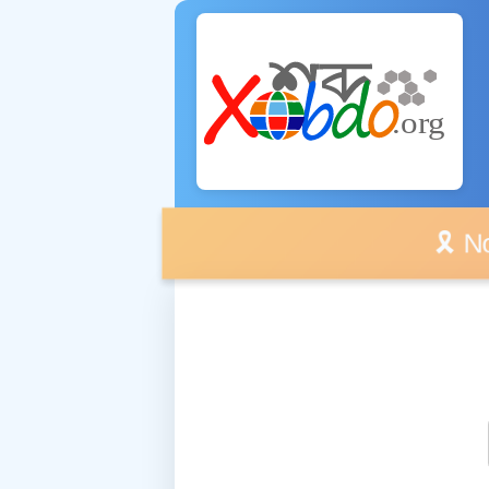
🎗️ No