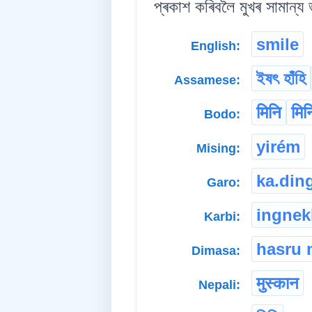
প্ৰকাশ কৰিবলৈ মুখৰ সামান্য
smile
English:
ইষৎ হাঁহি
Assamese:
मिनि
मिन
Bodo:
yirém
Mising:
ka.din
Garo:
ingnek
Karbi:
hasru 
Dimasa:
मुस्कान
Nepali: