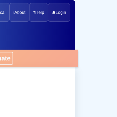
cal
ℹ️
About
❓
Help
👤
Login
onate