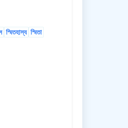
স
স্মিতহাস্য
স্মিতা