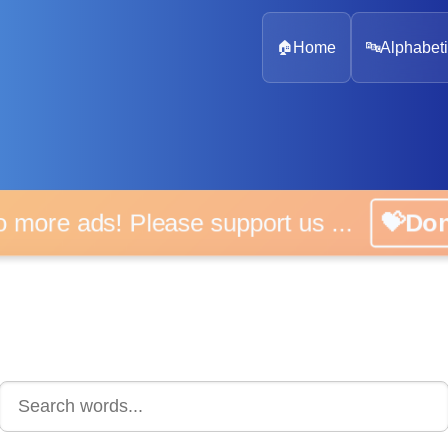
🏠
Home
🔤
Alphabeti
 more ads! Please support us ...
💝D