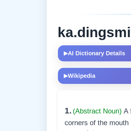
ka.dingsmi
AI Dictionary Details
▶
Wikipedia
▶
1.
(Abstract Noun)
A 
corners of the mouth 