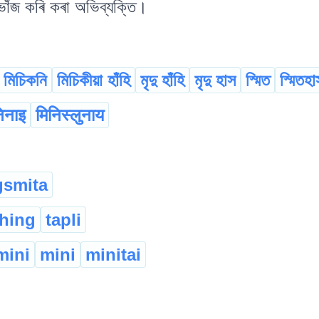
 ভাঁজ কৰি কৰা অভিব্যক্তি।
মিচিকনি
মিচিকীয়া হাঁহি
মৃদু হাঁহি
মৃদু হাস
স্মিত
স্মিতহা
िनाइ
मिनिस्लुनाय
gsmita
hing
tapli
mini
mini
minitai