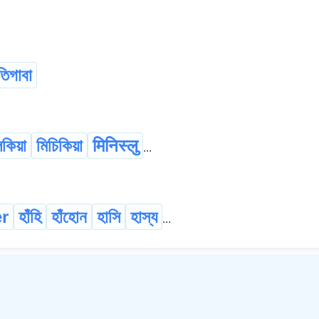
তিগাবা
িকিয়া
মিচিকিয়া
मिनिस्लु
...
er
হাঁহি
হাঁহোন
হাসি
হাস্য
...
©
2026
xobdo.org - a dictionary by you, for you, of you !!