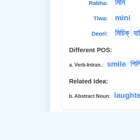
মিনি
Rabha:
mini
Tiwa:
মিচিক্
হা
Deori:
Different POS:
smile
পিল
a. Verb-Intran.:
Related Idea:
laught
b. Abstract Noun: