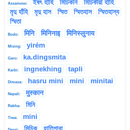
ইষৎ হাঁহি
মিচিকনি
মিচিকীয়া হাঁহি
Assamese:
মৃদু হাঁহি
মৃদু হাস
স্মিত
স্মিতহাস
স্মিতহাস্য
স্মিতা
मिनि
मिनिनाइ
मिनिस्लुनाय
Bodo:
yirém
Mising:
ka.dingsmita
Garo:
ingnekhing
tapli
Karbi:
hasru mini
mini
minitai
Dimasa:
मुस्कान
Nepali:
মিনি
Rabha:
mini
Tiwa:
মিচিক্
হাতিগাবা
Deori: