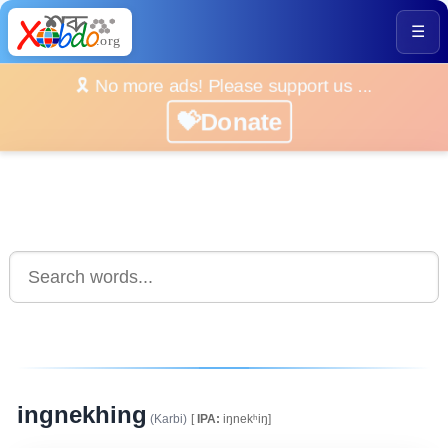
☰
🎗️ No more ads! Please support us ...
💝Donate
ingnekhing
(Karbi)
[
IPA:
iŋnekʰiŋ]