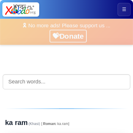
☰
🎗️ No more ads! Please support us ...
💝Donate
ka ram
(Khasi)
[
Roman:
ka.ram]