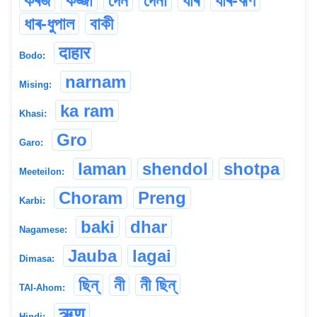
কৰজ
কৰ্জ্জা
দেন
দেনা
ধাৰ
ধাৰ-ঋণ
ধাৰ-ধুপাল
বাকী
दाहार
Bodo:
narnam
Mising:
ka ram
Khasi:
Gro
Garo:
laman
shendol
shotpa
Meeteilon:
Choram
Preng
Karbi:
baki
dhar
Nagamese:
Jauba
lagai
Dimasa:
ছিন্
নী
নী ছিন্
TAI-Ahom:
ऋण
Hindi: