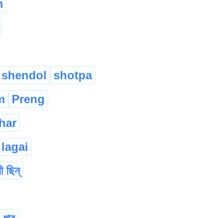
m
shendol
shotpa
m
Preng
har
lagai
ী ছিন্