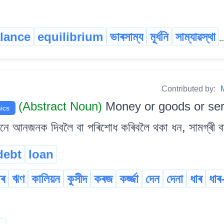
lance
equilibrium
ভাৰসাম্য
মূৰ্ধনি
সাম্যাৱস্থা
..
Contributed by:
(Abstract Noun)
Money or goods or se
ics
 আনজনক দিবলৈ বা পৰিশোধ কৰিবলৈ থকা ধন, সামগ্ৰী ব
debt
loan
াৰ
ঋণ
কালিয়ন
কুসীদ
কৰজ
কৰ্জ্জা
দেন
দেনা
ধাৰ
ধাৰ