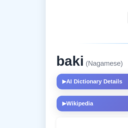
baki
(Nagamese)
AI Dictionary Details
▶
Wikipedia
▶