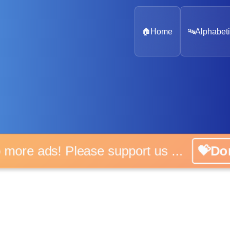
🏠
Home
🔤
Alphabeti
o more ads! Please support us ...
💝Do