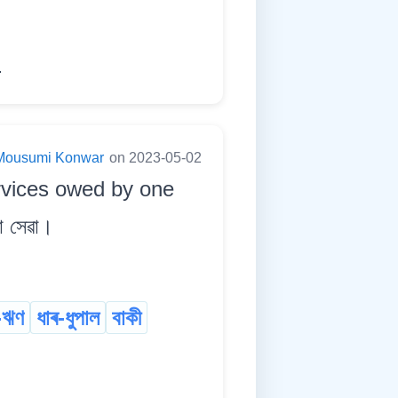
.
Mousumi Konwar
on 2023-05-02
rvices owed by one
া সেৱা।
-ঋণ
ধাৰ-ধুপাল
বাকী