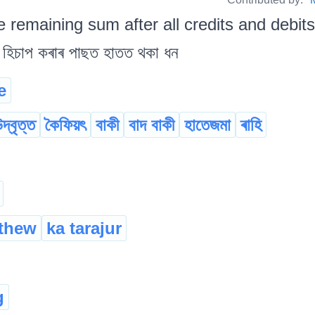
e remaining sum after all credits and debits
িচাপ কৰাৰ পাছত হাতত থকা ধন
e
দ্বৃত্ত
কৈফিয়ৎ
বাকী
বাদ বাকী
হাতেজমা
ৰাহি
gthew
ka tarajur
g