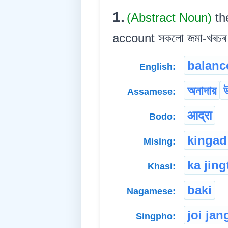
1.
(Abstract Noun)
th
account সকলো জমা-খৰচৰ হ
balanc
English:
অনাদায়
উ
Assamese:
आद्रा
Bodo:
kingad
Mising:
ka jin
Khasi:
baki
Nagamese:
joi jan
Singpho: