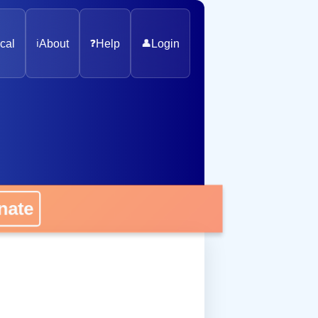
cal
ℹ️
About
❓
Help
👤
Login
nate