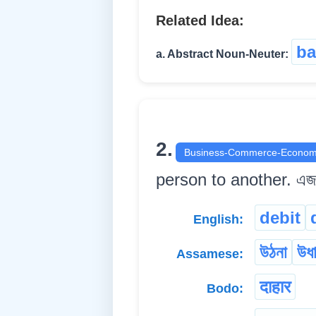
Related Idea:
ba
a. Abstract Noun-Neuter:
2.
Business-Commerce-Econom
person to another. এজনে
debit
English:
উঠনা
উধ
Assamese:
दाहार
Bodo: