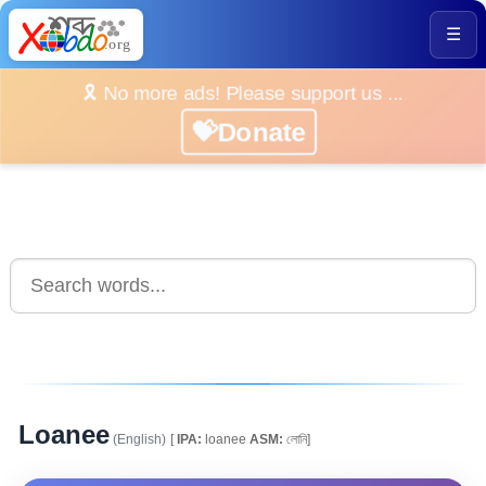
☰
🎗️ No more ads! Please support us ...
💝Donate
Loanee
(English)
[
IPA:
loanee
ASM:
লোনি]