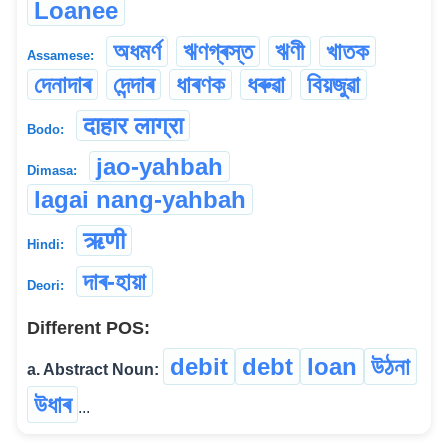
Loanee
অধমৰ্ণ
ঋণগ্ৰস্ত
ঋণী
খাতক
Assamese:
দেনাদাৰ
দেন্দাৰ
ধাৰণক
ধৰুৱা
বিয়জুৱা
दाहार लाग्रा
Bodo:
jao-yahbah
Dimasa:
lagai nang-yahbah
ऋणी
Hindi:
দাৰ-হায়া
Deori:
Different POS:
debit
debt
loan
উঠনা
a. Abstract Noun:
উধাৰ
...