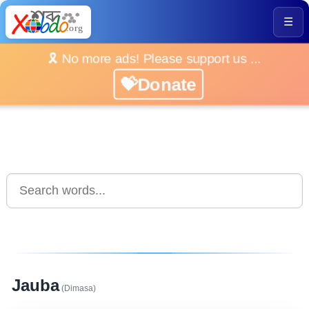
☰
🎗️ No more ads! Please support us ...
💝Donate
Jauba
(Dimasa)