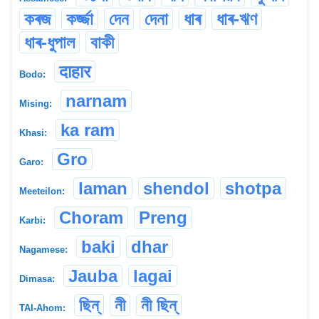
কৰজ
কৰ্জ্জা
দেন
দেনা
ধাৰ
ধাৰ-ঋণ
ধাৰ-ধুপাল
বাকী
दाहार
Bodo:
narnam
Mising:
ka ram
Khasi:
Gro
Garo:
laman
shendol
shotpa
Meeteilon:
Choram
Preng
Karbi:
baki
dhar
Nagamese:
Jauba
lagai
Dimasa:
ছিন্
নী
নী ছিন্
TAI-Ahom: