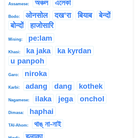
অঞ্চল
এলেকা
Assamese:
ओनसोल
दख’रा
बियाब
बेन्दों
Bodo:
बोन्दों
हाजोसारि
pe:lam
Mising:
ka jaka
ka kyrdan
Khasi:
u panpoh
niroka
Garo:
adang
dang
kothek
Karbi:
ilaka
jega
onchol
Nagamese:
haphai
Dimasa:
থাঙ্ না-নাই
TAI-Ahom:
इलाका
Hindi: