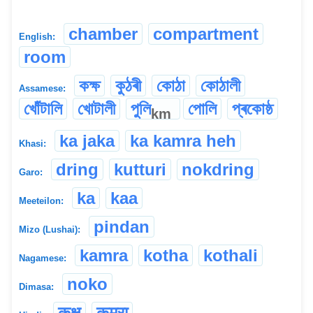
chamber
compartment
English:
room
কক্ষ
কুঠৰী
কোঠা
কোঠালী
Assamese:
খোঁটালি
খোটালী
পুলি
পোলি
প্ৰকোষ্ঠ
km
ka jaka
ka kamra heh
Khasi:
dring
kutturi
nokdring
Garo:
ka
kaa
Meeteilon:
pindan
Mizo (Lushai):
kamra
kotha
kothali
Nagamese:
noko
Dimasa:
कक्ष
कमरा