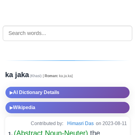
ka jaka
(Khasi)
[
Roman:
ka.ja.ka]
AI Dictionary Details
▶
Wikipedia
▶
Contributed by:
Himasri Das
on 2023-08-11
(Abstract Noun-Neuter)
the
1.