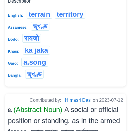
Description
terrain
territory
English:
ভূখণ্ড
Assamese:
रायजो
Bodo:
ka jaka
Khasi:
a.song
Garo:
ভূখণ্ড
Bangla:
Contributed by:
Himasri Das
on 2023-07-12
(Abstract Noun)
A social or official
8.
position or standing, as in the armed