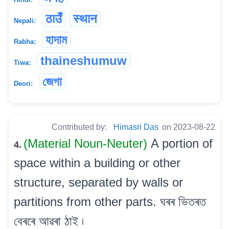
ठाउँ
स्थान
Nepali:
হাদাম
Rabha:
thaineshumuw
Tiwa:
জেগা
Deori:
Contributed by:
Himasri Das
on 2023-08-22
(Material Noun-Neuter)
A portion of
4.
space within a building or other
structure, separated by walls or
partitions from other parts. ঘৰৰ ভিতৰত
বেৰৰে আৱৰা ঠাই ৷