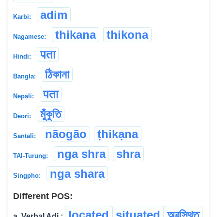
adim
Karbi:
thikana
thikona
Nagamese:
पता
Hindi:
ঠিকানা
Bangla:
पता
Nepali:
মুঁকুতি
Deori:
nãogão
ṭhikạna
Santali:
nga shra
shra
TAI-Turung:
nga shara
Singpho:
Different POS:
located
situated
অৱস্থিত
a. Verbal Adj.: