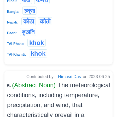
Hindi:
চম্বর
Bangla:
कोठा
कोठो
Nepali:
কুতালি
Deori:
khok
TAI-Phake:
khok
TAI-Khamti:
Contributed by:
Himasri Das
on 2023-06-25
(Abstract Noun)
The meteorological
5.
conditions, including temperature,
precipitation, and wind, that
characteristically prevail in a