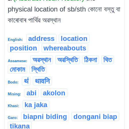
physical location of sb/sth কোনো বস্তু বা
কাৰোবাৰ পাৰ্থিৱ অৱস্থান
address
location
English:
position
whereabouts
অৱস্থান
অৱস্থিতি
ঠিকনা
থিত
Assamese:
মোকাম
স্থিতি
थं
थावनि
Bodo:
abi
akolon
Mising:
ka jaka
Khasi:
biapni biding
dongani biap
Garo:
tikana