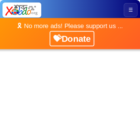
☰
🎗️ No more ads! Please support us ...
💝Donate