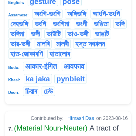
gesture
pose
English:
অংগি-ভংগি
অঙ্গিভঙ্গি
আংগি-ভংগি
Assamese:
দেহভঙ্গি
ভংগি
ভংগিমা
ভংগী
ভঙিতা
ভঙ্গি
ভঙ্গিমা
ভঙ্গী
ভাউটি
ভাও-ভঙ্গী
ভাঙটি
ভাৱ-ভঙ্গী
মালৰি
মালৰী
হস্ত সঞ্চালন
হাত-জোকাৰণি
হাতালোৰ
आकार-इंगित
आवफाव
Bodo:
ka jaka
pynbieit
Khasi:
চিয়াৰ
চেউ
Deori:
Contributed by:
Himasri Das
on 2023-08-16
(Material Noun-Neuter)
A tract of
7.