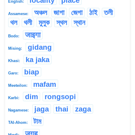
locality
place
English:
অঞ্চল
জাগা
জেগা
ঠাই
তলী
Assamese:
থল
থলী
মুলুক
স্থল
স্থান
जाइगा
Bodo:
gidang
Mising:
ka jaka
Khasi:
biap
Garo:
mafam
Meeteilon:
dim
rongsopi
Karbi:
jaga
thai
zaga
Nagamese:
টাম
TAI-Ahom:
जगह
Hindi: