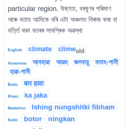
particular region. উষ্ণতা, বৰষুণৰ পৰিমাণ
আৰু বতাহ আদিকে ধৰি এটা অঞ্চলত বিৰাজ কৰা বা
বৰ্ত্তি থকা বতৰৰ সামগ্ৰিক অৱস্থা
climate
clime
old
English:
আবহাৱা
আৱহ
জলবায়ু
বতাহ-পানী
Assamese:
হাৱা-পানী
बार हावा
Bodo:
ka jaka
Khasi:
Ishing nungshitki fibham
Meeteilon:
botor
ningkan
Karbi: