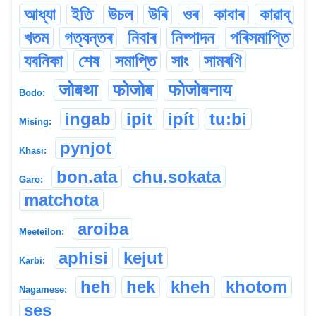
আধ্যা
ইতি
উচল
উৰি
ওৰ
কাবাৰ
কাৱাব্
খতম
গত্যন্তৰ
নিবাৰ
নিষ্পাদন
পৰিসমাপ্তি
যবনিকা
শেষ
সমাপ্তি
সাং
সামৰণি
जोबथा
फोजोब
फोजोबनाय
Bodo:
ingab
ipit
ipít
tu:bi
Mising:
pynjot
Khasi:
bon.ata
chu.sokata
Garo:
matchota
aroiba
Meeteilon:
aphisi
kejut
Karbi:
heh
hek
kheh
khotom
Nagamese:
ses