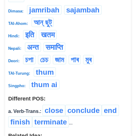
jamribah
sajambah
Dimasa:
আন্ ছুট্
TAI-Ahom:
इति
खतम
Hindi:
अन्त
समाप्ति
Nepali:
চপা
চেচ
জাম
পাৰ
মুৰ
Deori:
thum
TAI-Turung:
thum ai
Singpho:
Different POS:
close
conclude
end
a. Verb-Trans.:
finish
terminate
...
Related Idea: