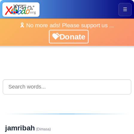
☰
🎗️ No more ads! Please support us ...
💝Donate
jamribah
(Dimasa)