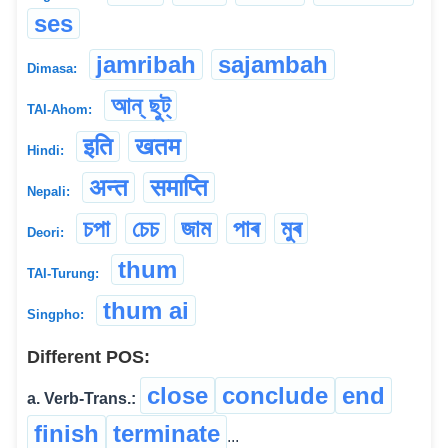
ses
jamribah
sajambah
Dimasa:
আন্ ছুট্
TAI-Ahom:
इति
खतम
Hindi:
अन्त
समाप्ति
Nepali:
চপা
চেচ
জাম
পাৰ
মুৰ
Deori:
thum
TAI-Turung:
thum ai
Singpho:
Different POS:
close
conclude
end
a. Verb-Trans.:
finish
terminate
...