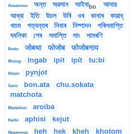
অন্ত
অৱসান
আইধা
আদায়
bo
Assamese:
আধ্যা
ইতি
উচল
উৰি
ওৰ
কাবাৰ
কাৱাব্
খতম
গত্যন্তৰ
নিবাৰ
নিষ্পাদন
পৰিসমাপ্তি
যবনিকা
শেষ
সমাপ্তি
সাং
সামৰণি
जोबथा
फोजोब
फोजोबनाय
Bodo:
ingab
ipit
ipít
tu:bi
Mising:
pynjot
Khasi:
bon.ata
chu.sokata
Garo:
matchota
aroiba
Meeteilon:
aphisi
kejut
Karbi:
heh
hek
kheh
khotom
Nagamese: