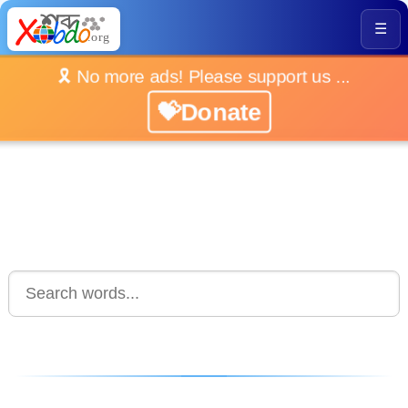
☰
🎗️ No more ads! Please support us ...
💝Donate