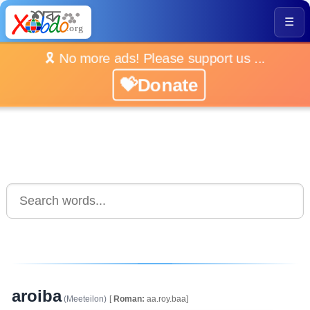
☰
🎗️ No more ads! Please support us ...
💝Donate
aroiba
(Meeteilon)
[
Roman:
aa.roy.baa]