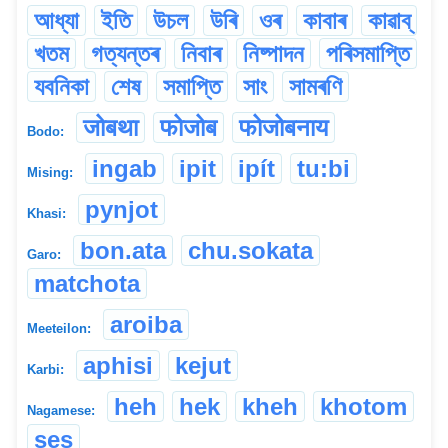
আধ্যা
ইতি
উচল
উৰি
ওৰ
কাবাৰ
কাৱাব্
খতম
গত্যন্তৰ
নিবাৰ
নিষ্পাদন
পৰিসমাপ্তি
যবনিকা
শেষ
সমাপ্তি
সাং
সামৰণি
जोबथा
फोजोब
फोजोबनाय
Bodo:
ingab
ipit
ipít
tu:bi
Mising:
pynjot
Khasi:
bon.ata
chu.sokata
Garo:
matchota
aroiba
Meeteilon:
aphisi
kejut
Karbi:
heh
hek
kheh
khotom
Nagamese:
ses