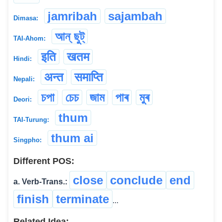
jamribah
sajambah
Dimasa:
আন্ ছুট্
TAI-Ahom:
इति
खतम
Hindi:
अन्त
समाप्ति
Nepali:
চপা
চেচ
জাম
পাৰ
মুৰ
Deori:
thum
TAI-Turung:
thum ai
Singpho:
Different POS:
close
conclude
end
a. Verb-Trans.:
finish
terminate
...
Related Idea: