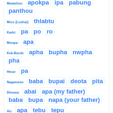
apokpa
ipa
pabung
Meeteilon:
panthou
thlabtu
Mizo (Lushai):
pa
po
ro
Karbi:
apa
Monpa:
apha
bupha
nwpha
Kok-Borok:
pha
pa
Hmar:
baba
bupai
deota
pita
Nagamese:
abai
apa (my father)
Dimasa:
baba
bupa
napa (your father)
apa
tebu
tepu
Ao: