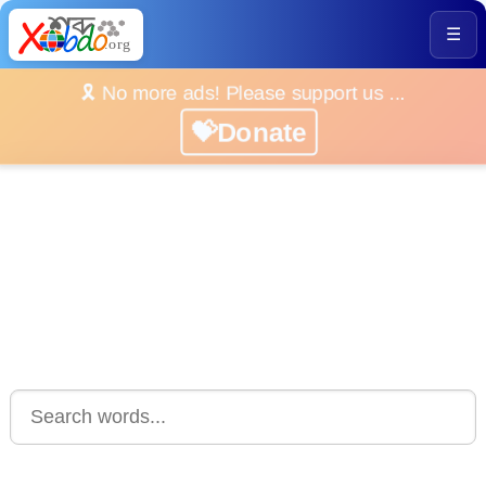
☰
🎗️ No more ads! Please support us ...
💝Donate