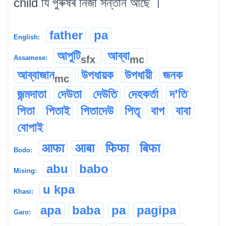
child যি পুৰুষৰ নিজা সন্তান আছে ।
father
pa
English:
আপুটি
আব্বা
sfx
mc
Assamese:
আব্বাজান
উপধায়ক
উপধায়ী
জনক
mc
জন্মদাতা
দেউতা
দেউতি
দেহকৰ্তা
দ’তি
পিতা
পিতাই
পিতাদেউ
পিতৃ
বাপ
বাবা
বোপাই
आफा
आबा
फिफा
बिफा
Bodo:
abu
babo
Mising:
u kpa
Khasi:
apa
baba
pa
pagipa
Garo: