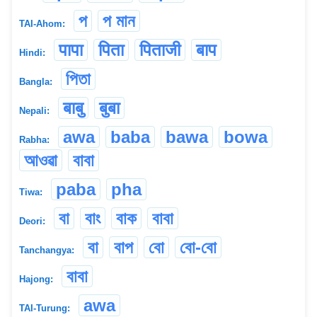
প
প মান
TAI-Ahom:
पापा
पिता
पिताजी
बाप
Hindi:
পিতা
Bangla:
बाबु
बुबा
Nepali:
awa
baba
bawa
bowa
Rabha:
আওৱা
বাবা
paba
pha
Tiwa:
বা
বাং
বাক
বাবা
Deori:
বা
বাপ
বো
বো-বো
Tanchangya:
বাবা
Hajong:
awa
TAI-Turung: