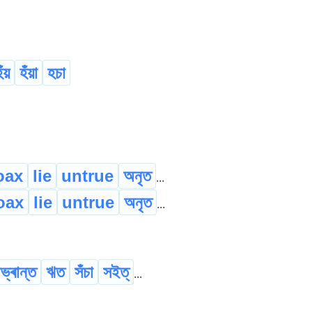
ঁয়
হঁয়া
হচা
oax
lie
untrue
অনৃত
...
oax
lie
untrue
অনৃত
...
ভ্ৰান্ত
ঋত
সঁচা
সইত্
...