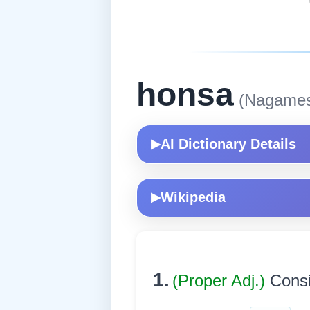
honsa
(Nagames
AI Dictionary Details
▶
Wikipedia
▶
1.
(Proper Adj.)
Consis