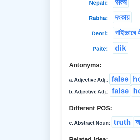
सत्य
Nepali:
দংকায়
Rabha:
গাইচ্চাৰে হ
Deori:
dik
Paite:
Antonyms:
false
h
a. Adjective Adj.:
false
h
b. Adjective Adj.:
Different POS:
truth
অ
c. Abstract Noun:
Related Idea: