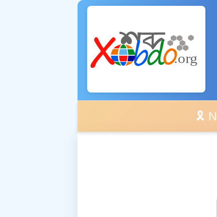
🎗️ No