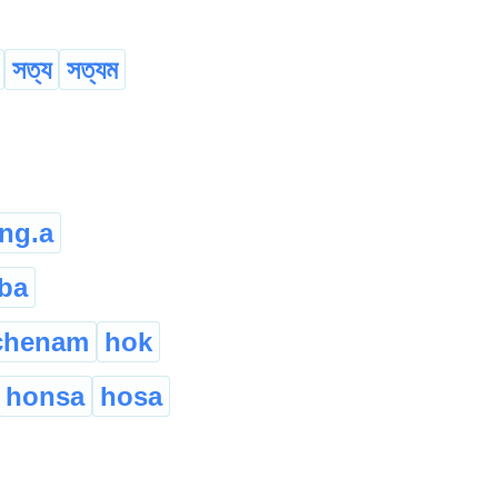
সত্য
সত্যম
ng.a
ba
chenam
hok
honsa
hosa