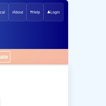
cal
ℹ️
About
❓
Help
👤
Login
onate