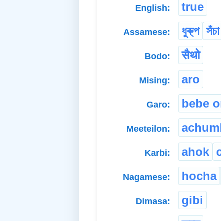
true
English:
ধুৰু্প
সঁচা
Assamese:
सैथो
Bodo:
aro
Mising:
bebe o
Garo:
achum
Meeteilon:
ahok
Karbi:
hocha
Nagamese:
gibi
Dimasa: