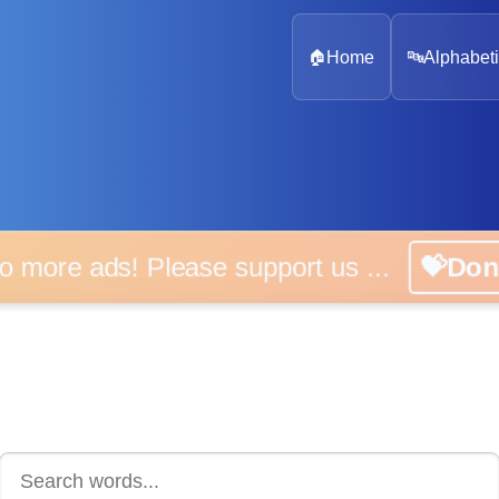
🏠
Home
🔤
Alphabeti
 more ads! Please support us ...
💝D