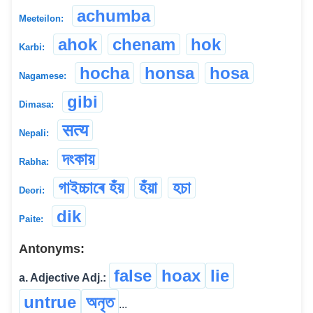
achumba
Meeteilon:
ahok
chenam
hok
Karbi:
hocha
honsa
hosa
Nagamese:
gibi
Dimasa:
सत्य
Nepali:
দংকায়
Rabha:
গাইচ্চাৰে হঁয়
হঁয়া
হচা
Deori:
dik
Paite:
Antonyms:
false
hoax
lie
a. Adjective Adj.:
untrue
অনৃত
...