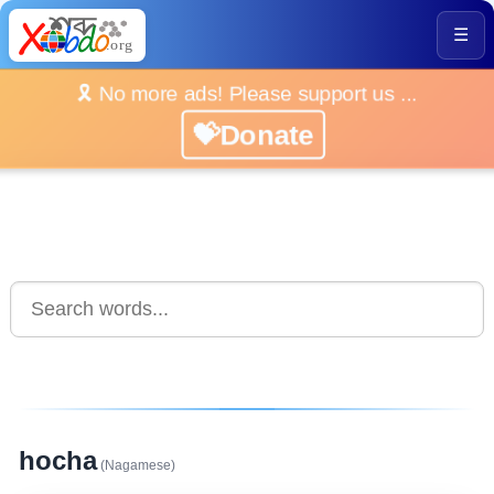
☰
🎗️ No more ads! Please support us ...
💝Donate
hocha
(Nagamese)