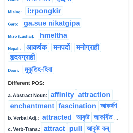
i:rpongkir
Mising:
ga.sue nikatgipa
Garo:
hmeltha
Mizo (Lushai):
आकर्षक
मनपर्दो
मनोग्राही
Nepali:
हृदयग्राही
মুকুতিহ-হিবা
Deori:
Different POS:
affinity
attraction
a. Abstract Noun:
enchantment
fascination
আকৰ্ষণ
...
attracted
আকৃষ্ট
আকৰ্ষিত
b. Verbal Adj.:
...
attract
pull
আকৃষ্ট কৰ্
c. Verb-Trans.: