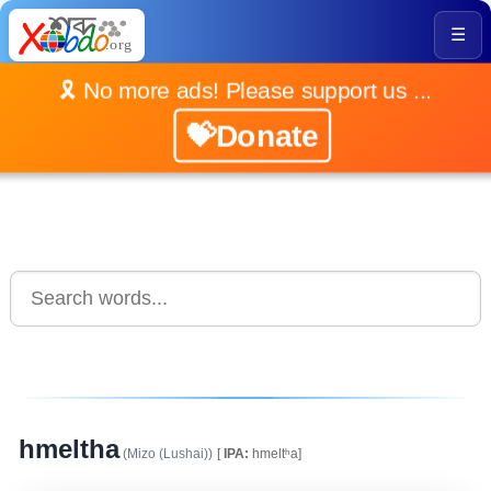
☰
🎗️ No more ads! Please support us ...
💝Donate
hmeltha
(Mizo (Lushai))
[
IPA:
hmeltʰa]