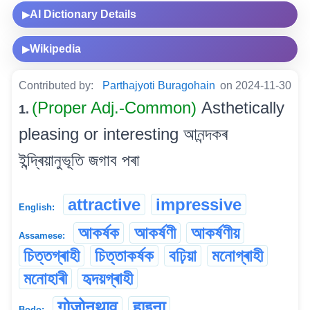
AI Dictionary Details
▶
Wikipedia
▶
Contributed by:
Parthajyoti Buragohain
on 2024-11-30
(Proper Adj.-Common)
Asthetically
1.
pleasing or interesting আনন্দকৰ
ইন্দ্ৰিয়ানুভূতি জগাব পৰা
attractive
impressive
English:
আকৰ্ষক
আকৰ্ষণী
আকৰ্ষণীয়
Assamese:
চিত্তগ্ৰাহী
চিত্তাকৰ্ষক
বঢ়িয়া
মনোগ্ৰাহী
মনোহাৰী
হৃদয়গ্ৰাহী
गोजोनथाव
हाइना
Bodo: