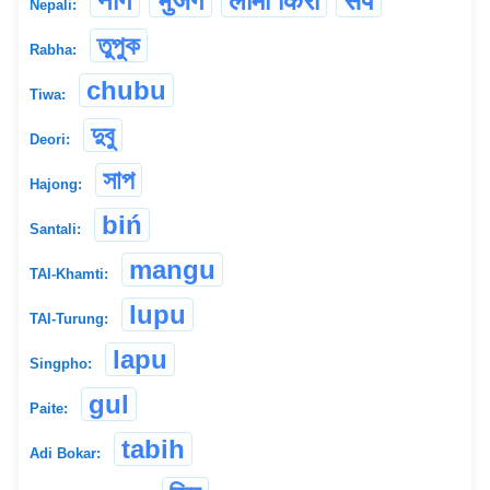
नाग
भुजंग
लामो किरो
सर्प
Nepali:
তুপুক
Rabha:
chubu
Tiwa:
দুবু
Deori:
সাপ
Hajong:
biń
Santali:
mangu
TAI-Khamti:
lupu
TAI-Turung:
lapu
Singpho:
gul
Paite:
tabih
Adi Bokar: