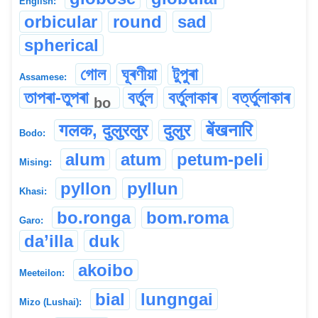
English:
orbicular
round
sad
spherical
গোল
ঘূৰণীয়া
টুপুৰা
Assamese:
তাপৰা-তুপৰা
বৰ্তুল
বৰ্তুলাকাৰ
বৰ্ত্তুলাকাৰ
bo
गलक, दुलुरलुर
दुलुर
बेंखनारि
Bodo:
alum
atum
petum-peli
Mising:
pyllon
pyllun
Khasi:
bo.ronga
bom.roma
Garo:
da’illa
duk
akoibo
Meeteilon:
bial
lungngai
Mizo (Lushai):