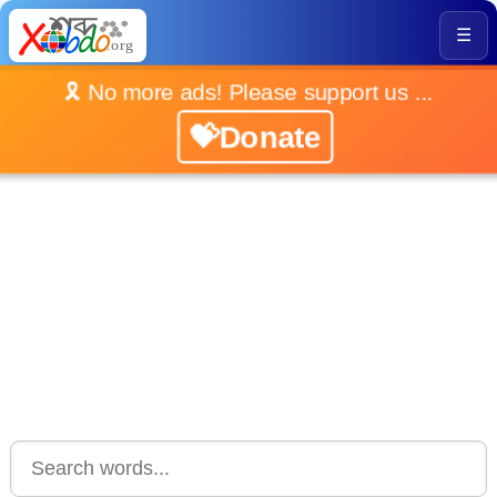
☰
🎗️ No more ads! Please support us ...
💝Donate