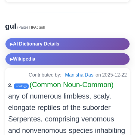
gul
(Paite)
[
IPA:
gul]
AI Dictionary Details
▶
Wikipedia
▶
Contributed by:
Manisha Das
on 2025-12-22
(Common Noun-Common)
2.
Zoology
any of numerous limbless, scaly,
elongate reptiles of the suborder
Serpentes, comprising venomous
and nonvenomous species inhabiting