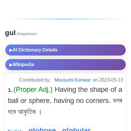
gul
(Nagamese)
AI Dictionary Details
▶
Wikipedia
▶
Contributed by:
Mousumi Konwar
on 2023-05-13
(Proper Adj.)
Having the shape of a
1.
ball or sphere, having no corners. বলৰ
দৰে আকৃতিৰ ।
globose
globular