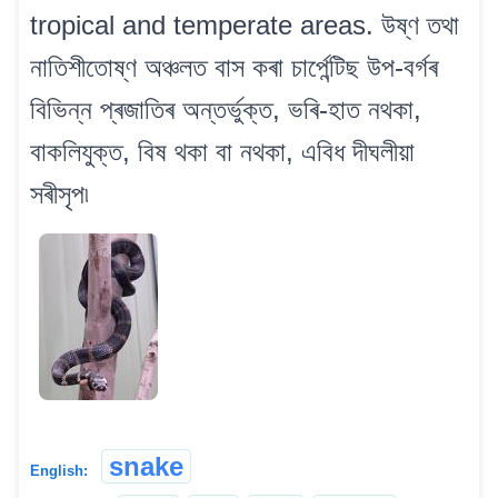
tropical and temperate areas. উষ্ণ তথা
নাতিশীতোষ্ণ অঞ্চলত বাস কৰা চাৰ্পেন্টিছ উপ-বৰ্গৰ
বিভিন্ন প্ৰজাতিৰ অন্তৰ্ভুক্ত, ভৰি-হাত নথকা,
বাকলিযুক্ত, বিষ থকা বা নথকা, এবিধ দীঘলীয়া
সৰীসৃপ৷
snake
English: