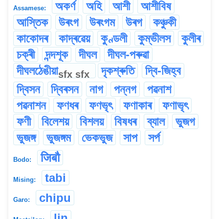
অকৰ্ণ
অহি
আশী
আশীবিষ
Assamese:
আস্তিক
উৰংগ
উৰংগম
উৰগ
কঞ্চুকী
কাকোদৰ
কাদ্ৰৱেয়
কুণ্ডলী
কুম্ভীলস
কুলীৰ
চক্ৰী
দন্দশূক
দীঘল
দীঘল-পৰুৱা
দীঘলঠেঙীয়া
দৃকশ্ৰুতি
দ্বি-জিহ্ব
sfx
sfx
দ্বিসন
দ্বিৰসন
নাগ
পন্নগ
পৱনাশ
পৱনাশন
ফণধৰ
ফণভৃৎ
ফণাকাৰ
ফণাভৃৎ
ফণী
বিলেশয়
বিশলয়
বিষধৰ
ব্যাল
ভুজগ
ভুজঙ্গ
ভুজঙ্গম
ভেকভুজ
সাপ
সৰ্প
जिबौ
Bodo:
tabi
Mising:
chipu
Garo:
lin