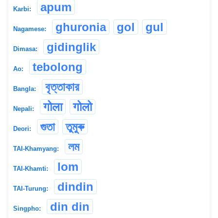
apum
Karbi:
ghuronia
gol
gul
Nagamese:
gidinglik
Dimasa:
tebolong
Ao:
বৃত্তাকার
Bangla:
गोला
गोलो
Nepali:
গুতা
তুমুৰু
Deori:
লম
TAI-Khamyang:
lom
TAI-Khamti:
dindin
TAI-Turung:
din din
Singpho: