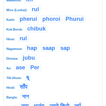
Meeteilon:
rul
Mizo (Lushai):
pherui
phoroi
Phurui
Karbi:
chibuk
Kok-Borok:
rul
Hmar:
hap
saap
sap
Nagamese:
jubu
Dimasa:
ase
Per
Ao:
ঙূ
TAI-Ahom:
साँप
Hindi:
সাপ
Bangla: