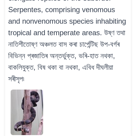
Serpentes, comprising venomous
and nonvenomous species inhabiting
tropical and temperate areas. উষ্ণ তথা
নাতিশীতোষ্ণ অঞ্চলত বাস কৰা চাৰ্পেন্টিছ উপ-বৰ্গৰ
বিভিন্ন প্ৰজাতিৰ অন্তৰ্ভুক্ত, ভৰি-হাত নথকা,
বাকলিযুক্ত, বিষ থকা বা নথকা, এবিধ দীঘলীয়া
সৰীসৃপ৷