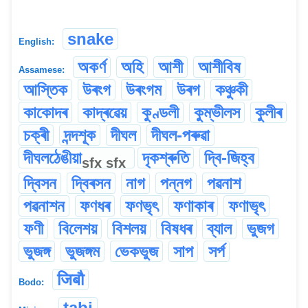
snake
English:
অকৰ্ণ
অহি
আশী
আশীবিষ
Assamese:
আস্তিক
উৰংগ
উৰংগম
উৰগ
কঞ্চুকী
কাকোদৰ
কাদ্ৰৱেয়
কুণ্ডলী
কুম্ভীলস
কুলীৰ
চক্ৰী
দন্দশূক
দীঘল
দীঘল-পৰুৱা
দীঘলঠেঙীয়া
দৃকশ্ৰুতি
দ্বি-জিহ্ব
sfx
sfx
দ্বিসন
দ্বিৰসন
নাগ
পন্নগ
পৱনাশ
পৱনাশন
ফণধৰ
ফণভৃৎ
ফণাকাৰ
ফণাভৃৎ
ফণী
বিলেশয়
বিশলয়
বিষধৰ
ব্যাল
ভুজগ
ভুজঙ্গ
ভুজঙ্গম
ভেকভুজ
সাপ
সৰ্প
जिबौ
Bodo:
tabi