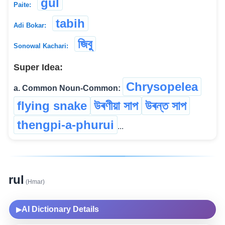
gul
Paite:
tabih
Adi Bokar:
জিবু
Sonowal Kachari:
Super Idea:
Chrysopelea
a. Common Noun-Common:
flying snake
উৰণীয়া সাপ
উৰন্ত সাপ
thengpi-a-phurui
...
rul
(Hmar)
AI Dictionary Details
▶