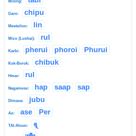
Mising:
chipu
Garo:
lin
Meeteilon:
rul
Mizo (Lushai):
pherui
phoroi
Phurui
Karbi:
chibuk
Kok-Borok:
rul
Hmar:
hap
saap
sap
Nagamese:
jubu
Dimasa:
ase
Per
Ao:
ঙূ
TAI-Ahom: