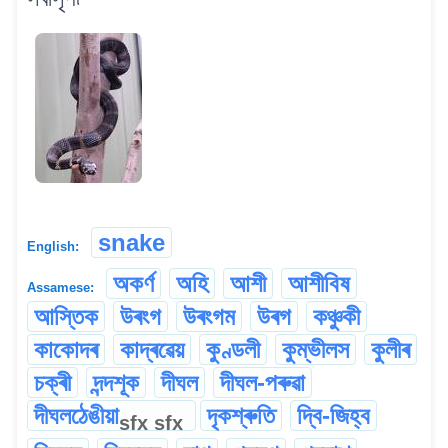
snake
English:
অকৰ্ণ
অহি
আশী
আশীবিষ
Assamese:
আস্তিক
উৰংগ
উৰংগম
উৰগ
কঞ্চুকী
কাকোদৰ
কাদ্ৰৱেয়
কুণ্ডলী
কুম্ভীলস
কুলীৰ
চক্ৰী
দন্দশূক
দীঘল
দীঘল-পৰুৱা
দীঘলঠেঙীয়া
দৃকশ্ৰুতি
দ্বি-জিহ্ব
sfx
sfx