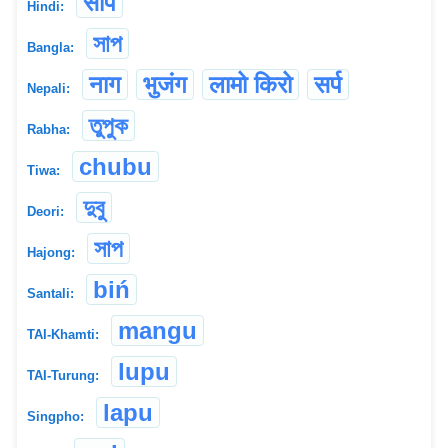
साँप
Hindi:
সাপ
Bangla:
नाग
भुजंग
लामो किरो
सर्प
Nepali:
তুপুক
Rabha:
chubu
Tiwa:
দুবু
Deori:
সাপ
Hajong:
biń
Santali:
mangu
TAI-Khamti:
lupu
TAI-Turung:
lapu
Singpho: