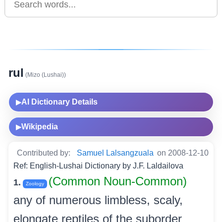
rul
(Mizo (Lushai))
AI Dictionary Details
▶
Wikipedia
▶
Contributed by:
Samuel Lalsangzuala
on 2008-12-10
Ref: English-Lushai Dictionary by J.F. Laldailova
(Common Noun-Common)
1.
Zoology
any of numerous limbless, scaly,
elongate reptiles of the suborder