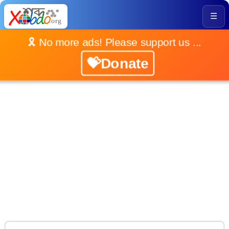
☰
🎗️ No more ads! Please support us ...
💝Donate