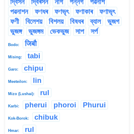
দ্বিসন
দ্বিৰসন
নাগ
পন্নগ
পৱনাশ
পৱনাশন
ফণধৰ
ফণভৃৎ
ফণাকাৰ
ফণাভৃৎ
ফণী
বিলেশয়
বিশলয়
বিষধৰ
ব্যাল
ভুজগ
ভুজঙ্গ
ভুজঙ্গম
ভেকভুজ
সাপ
সৰ্প
जिबौ
Bodo:
tabi
Mising:
chipu
Garo:
lin
Meeteilon:
rul
Mizo (Lushai):
pherui
phoroi
Phurui
Karbi:
chibuk
Kok-Borok:
rul
Hmar: