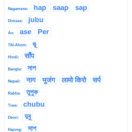
hap
saap
sap
Nagamese:
jubu
Dimasa:
ase
Per
Ao:
ঙূ
TAI-Ahom:
साँप
Hindi:
সাপ
Bangla:
नाग
भुजंग
लामो किरो
सर्प
Nepali:
তুপুক
Rabha:
chubu
Tiwa:
দুবু
Deori:
সাপ
Hajong: