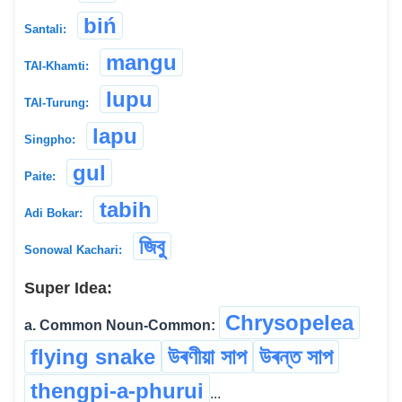
biń
Santali:
mangu
TAI-Khamti:
lupu
TAI-Turung:
lapu
Singpho:
gul
Paite:
tabih
Adi Bokar:
জিবু
Sonowal Kachari:
Super Idea:
Chrysopelea
a. Common Noun-Common:
flying snake
উৰণীয়া সাপ
উৰন্ত সাপ
thengpi-a-phurui
...