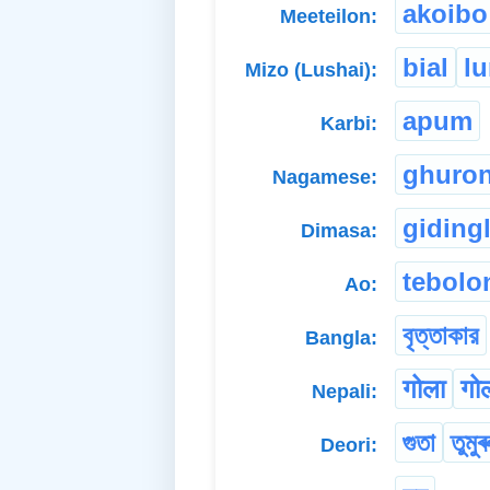
akoibo
Meeteilon:
bial
l
Mizo (Lushai):
apum
Karbi:
ghuron
Nagamese:
gidingl
Dimasa:
tebolo
Ao:
বৃত্তাকার
Bangla:
गोला
गो
Nepali:
গুতা
তুমুৰ
Deori: