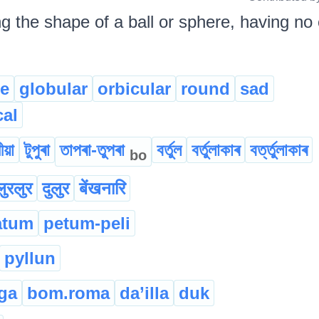
g the shape of a ball or sphere, having no c
e
globular
orbicular
round
sad
cal
ীয়া
টুপুৰা
তাপৰা-তুপৰা
বৰ্তুল
বৰ্তুলাকাৰ
বৰ্ত্তুলাকাৰ
bo
ुरलुर
दुलुर
बेंखनारि
atum
petum-peli
pyllun
ga
bom.roma
da’illa
duk