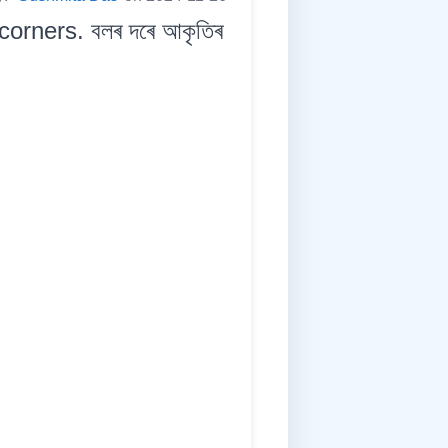
orners. বলৰ দৰে আকৃতিৰ