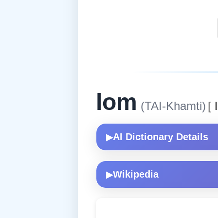
lom
(TAI-Khamti)
[
I
AI Dictionary Details
▶
Wikipedia
▶