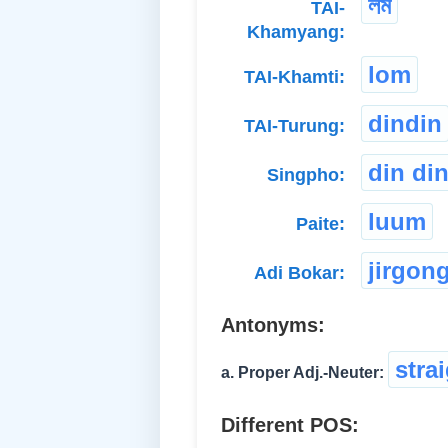
লম
TAI-
Khamyang:
lom
TAI-Khamti:
dindin
TAI-Turung:
din di
Singpho:
luum
Paite:
jirgon
Adi Bokar:
Antonyms:
stra
a. Proper Adj.-Neuter:
Different POS: