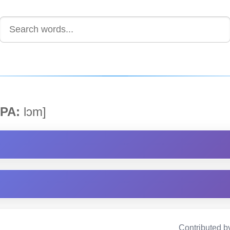
PA:
lɔm]
Contributed b