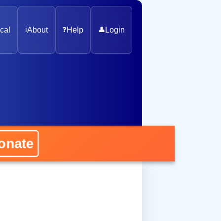
cal
ℹ️
About
❓
Help
👤
Login
nate