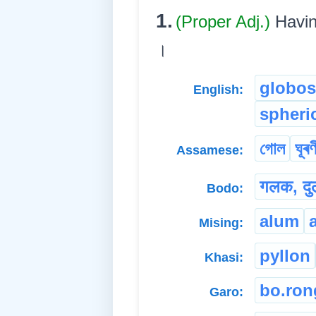
1.
(Proper Adj.)
Havin
।
globos
English:
spheri
গোল
ঘূৰণ
Assamese:
गलक, दुल
Bodo:
alum
Mising:
pyllon
Khasi:
bo.ron
Garo: