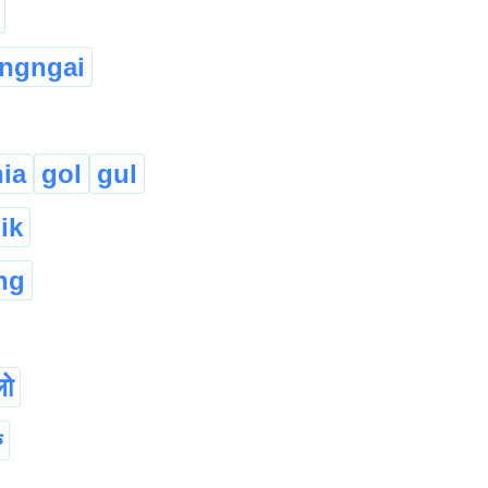
ungngai
ia
gol
gul
ik
ng
लो
ু