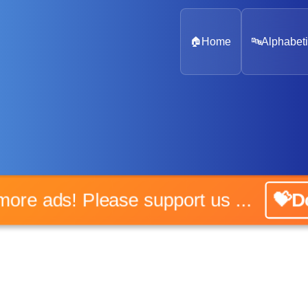
🏠
Home
🔤
Alphabeti
o more ads! Please support us ...
💝Do