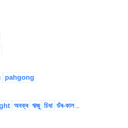
n
g
pahgong
ight
অবক্ৰ
ঋজু
চিধা
ডঁৰ-কাল
...