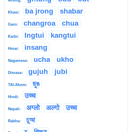
Mising:
ba jrong
shabar
Khasi:
changroa
chua
Garo:
Ingtui
kangtui
Karbi:
insang
Hmar:
ucha
ukho
Nagamese:
gujuh
jubi
Dimasa:
ছুঙ
TAI-Ahom:
उच्च
Hindi:
अग्लो
अल्गो
उच्च
Nepali:
চুআ
Rabha:
চু
পিচ্চয়