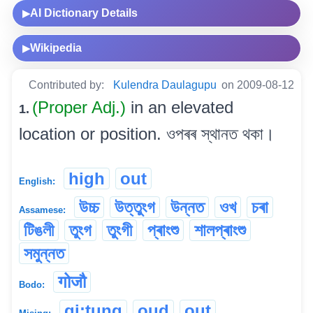
AI Dictionary Details
▶
Wikipedia
▶
Contributed by:
Kulendra Daulagupu
on 2009-08-12
(Proper Adj.)
in an elevated
1.
location or position. ওপৰৰ স্থানত থকা।
high
out
English:
উচ্চ
উত্তুংগ
উন্নত
ওখ
চৰা
Assamese:
টিঙলী
তুংগ
তুংগী
প্ৰাংশু
শালপ্ৰাংশু
সমুন্নত
गोजौ
Bodo:
gi:tung
oud
out