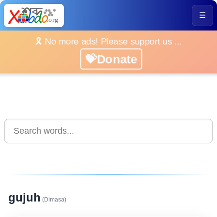
☰
🎗️ No more ads! Please support us ...
💝Donate
gujuh
(Dimasa)