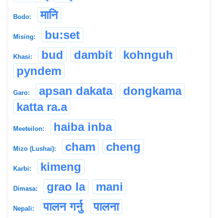
मानि
Bodo:
bu:set
Mising:
bud
dambit
kohnguh
Khasi:
pyndem
apsan dakata
dongkama
Garo:
katta ra.a
haiba inba
Meeteilon:
cham
cheng
Mizo (Lushai):
kimeng
Karbi:
grao la
mani
Dimasa:
पालन गर्नु
पालना
Nepali: