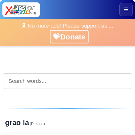
☰
🎗️ No more ads! Please support us ...
💝Donate
grao la
(Dimasa)