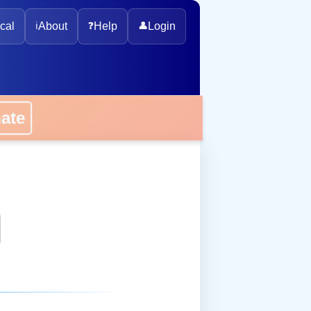
cal
ℹ️
About
❓
Help
👤
Login
onate