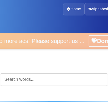
🏠
Home
🔤
Alphabeti
 more ads! Please support us ...
💝D