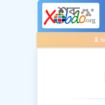
🎗️ No