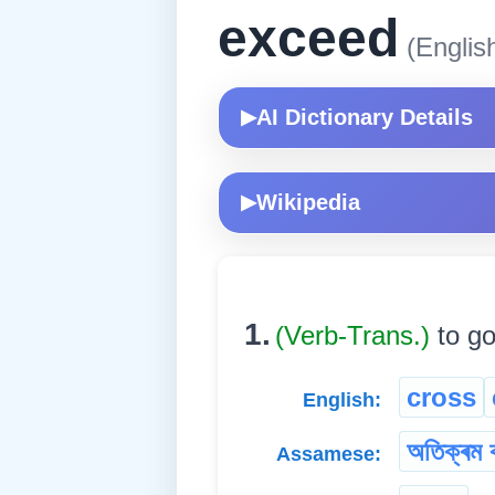
exceed
(Englis
AI Dictionary Details
▶
Wikipedia
▶
1.
(Verb-Trans.)
to go
cross
English:
অতিক্ৰম 
Assamese: