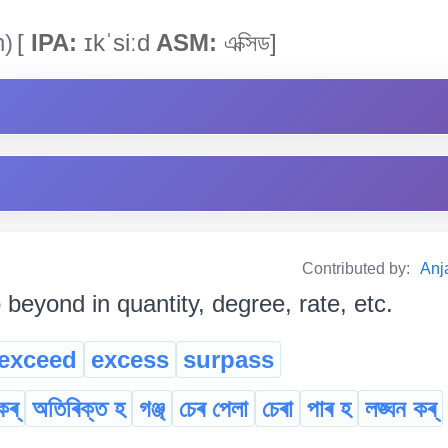
h)
[
IPA:
ɪkˈsiːd
ASM:
এক্সিড]
Contributed by:
Anja
 beyond in quantity, degree, rate, etc.
exceed
excess
surpass
কৰ্
অতিৰিক্ত হ
গঞ্জ্
চেৰ পেলা
চেৰা
পাৰ হ
লঙ্ঘন কৰ্