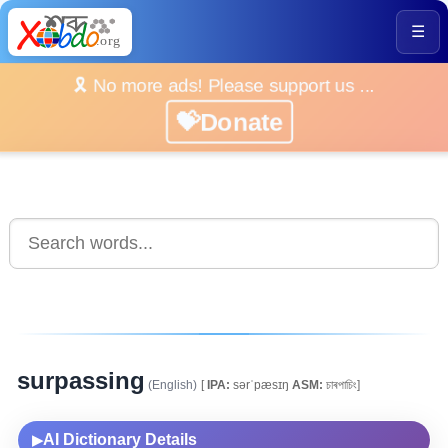
☰
🎗️ No more ads! Please support us ...
💝Donate
surpassing
(English)
[
IPA:
sərˈpæsɪŋ
ASM:
চাৰপাচিং]
AI Dictionary Details
▶